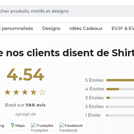
 personnalisés
Designs
Idées Cadeaux
EVJF & E
 nos clients disent de Shir
4.54
5 Étoiles
4 Étoiles
★★★★☆
3 Étoiles
Basé sur
588
avis
2 Étoiles
agrégé de
1 Étoile
ing
Maps
Trustpilot
Facebook