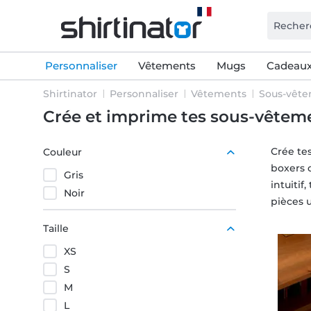
Personnaliser
Vêtements
Mugs
Cadeaux
Shirtinator
Personnaliser
Vêtements
Sous-vêt
Crée et imprime tes sous-vêtem
Crée te
Couleur
boxers o
Gris
intuitif
Noir
pièces 
Taille
XS
S
M
L