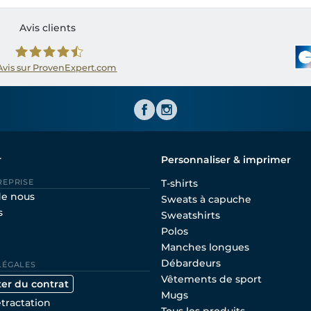
Avis clients
Avis sur ProvenExpert.com
Shirtinator FR
r
Personnaliser & imprimer
REPRISE
T-shirts
de nous
Sweats à capuche
s
Sweatshirts
Polos
Manches longues
Débardeurs
LÉGALES
Vêtements de sport
ter du contrat
Mugs
étractation