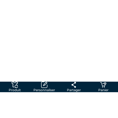
Produit
Personnaliser
Partager
Panier
Créez votre t-shirt personnalisé en toute
simplicité
Chez Shirtinator, on transforme vos idées en