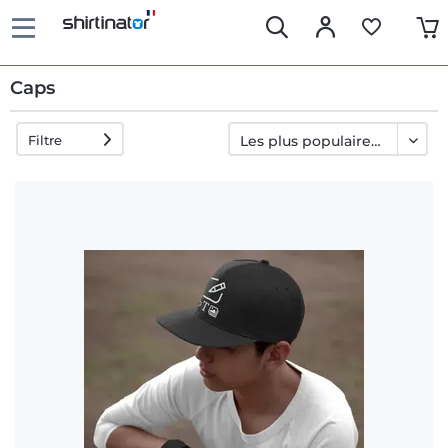
Caps
Filtre
Livraison
rapide
Échange
garanti 30
jours
Droit de
rétractation