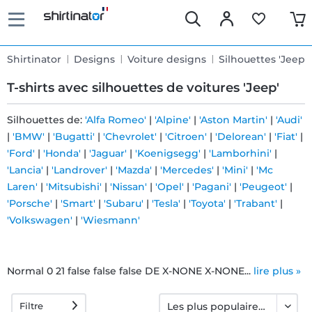
Shirtinator
Designs
Voiture designs
Silhouettes 'Jeep'
T-shirts avec silhouettes de voitures 'Jeep'
Silhouettes de:
'Alfa Romeo'
|
'Alpine'
|
'Aston Martin'
|
'Audi'
|
'BMW'
|
'Bugatti'
|
'Chevrolet'
|
'Citroen'
|
'Delorean'
|
'Fiat'
|
Livraison
'Ford'
|
'Honda'
|
'Jaguar'
|
'Koenigsegg'
|
'Lamborhini'
|
rapide
'Lancia'
|
'Landrover'
|
'Mazda'
|
'Mercedes'
|
'Mini'
|
'Mc
Laren'
|
'Mitsubishi'
|
'Nissan'
|
'Opel'
|
'Pagani'
|
'Peugeot'
|
'Porsche'
|
'Smart'
|
'Subaru'
|
'Tesla'
|
'Toyota'
|
'Trabant'
|
Échange
'Volkswagen'
|
'Wiesmann'
garanti 30
jours
Normal 0 21 false false false DE X-NONE X-NONE...
lire plus »
Filtre
Droit de