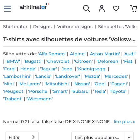
Shirtinator
Designs
Voiture designs
Silhouettes 'Volk
T-shirts avec silhouettes de voitures 'Volkswagen'
Silhouettes de:
'Alfa Romeo'
|
'Alpine'
|
'Aston Martin'
|
'Audi'
|
'BMW'
|
'Bugatti'
|
'Chevrolet'
|
'Citroen'
|
'Delorean'
|
'Fiat'
|
Livraison
'Ford'
|
'Honda'
|
'Jaguar'
|
'Jeep'
|
'Koenigsegg'
|
rapide
'Lamborhini'
|
'Lancia'
|
'Landrover'
|
'Mazda'
|
'Mercedes'
|
'Mini'
|
'Mc Laren'
|
'Mitsubishi'
|
'Nissan'
|
'Opel'
|
'Pagani'
|
'Peugeot'
|
'Porsche'
|
'Smart'
|
'Subaru'
|
'Tesla'
|
'Toyota'
|
Échange
'Trabant'
|
'Wiesmann'
garanti 30
jours
Normal 0 21 false false false DE X-NONE X-NONE...
lire plus »
Filtre
Droit de