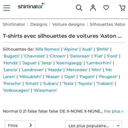
Shirtinator
Designs
Voiture designs
Silhouettes 'Aston
T-shirts avec silhouettes de voitures 'Aston Martin'
Silhouettes de:
'Alfa Romeo'
|
'Alpine'
|
'Audi'
|
'BMW'
|
'Bugatti'
|
'Chevrolet'
|
'Citroen'
|
'Delorean'
|
'Fiat'
|
'Ford'
|
Livraison
'Honda'
|
'Jaguar'
|
'Jeep'
|
'Koenigsegg'
|
'Lamborhini'
|
rapide
'Lancia'
|
'Landrover'
|
'Mazda'
|
'Mercedes'
|
'Mini'
|
'Mc
Laren'
|
'Mitsubishi'
|
'Nissan'
|
'Opel'
|
'Pagani'
|
'Peugeot'
|
'Porsche'
|
'Smart'
|
'Subaru'
|
'Tesla'
|
'Toyota'
|
'Trabant'
|
Échange
'Volkswagen'
|
'Wiesmann'
garanti 30
jours
Normal 0 21 false false false DE X-NONE X-NONE...
lire plus »
Filtre
Droit de