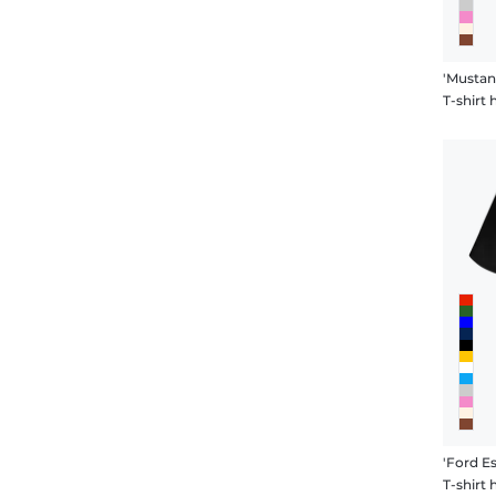
T-shir
'Ford E
T-shir