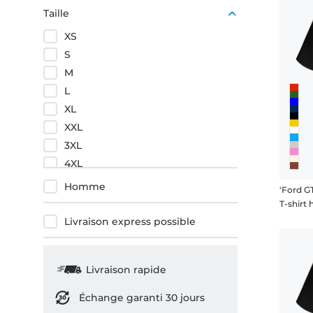
Rouge
Taille
XS
S
M
L
XL
XXL
3XL
4XL
5XL
Homme
'Ford G
T-shir
Livraison express possible
Livraison rapide
Échange garanti 30 jours