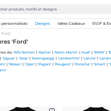
 personnalisés
Designs
Idées Cadeaux
EVJF & E
 'Ford'
ures 'Ford'
ttes de:
'Alfa Romeo'
|
'Alpine'
|
'Aston Martin'
|
'Audi'
|
'BMW'
|
'
|
'Jaguar'
|
'Jeep'
|
'Koenigsegg'
|
'Lamborhini'
|
'Lancia'
|
'Landr
shi'
|
'Nissan'
|
'Opel'
|
'Pagani'
|
'Peugeot'
|
'Porsche'
|
'Smart'
|
'
ann'