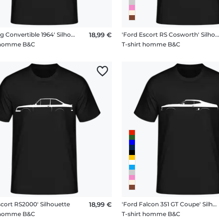
'Mustang Convertible 1964' Silhouette
18,99 €
'Ford Escort RS Cosworth' Silhouet
t homme B&C
T-shirt homme B&C
scort RS2000' Silhouette
18,99 €
'Ford Falcon 351 GT Coupe' Silhouette
t homme B&C
T-shirt homme B&C