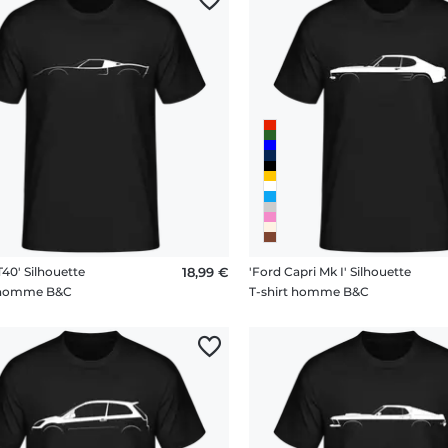
T40' Silhouette
18,99 €
'Ford Capri Mk I' Silhouette
t homme B&C
T-shirt homme B&C