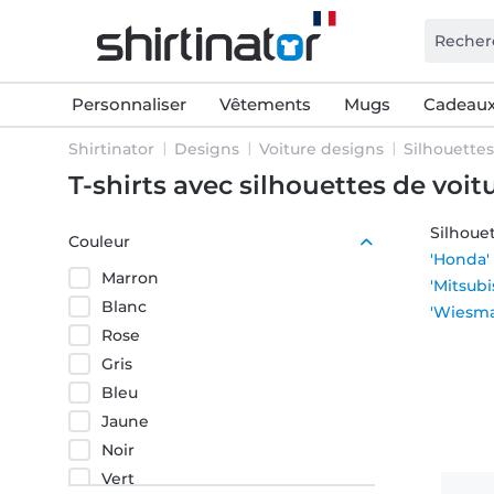
Personnaliser
Vêtements
Mugs
Cadeaux
Shirtinator
Designs
Voiture designs
Silhouettes
T-shirts avec silhouettes de voit
Silhoue
Couleur
'Honda'
Marron
'Mitsubi
Blanc
'Wiesm
Rose
Gris
Bleu
Jaune
Noir
Vert