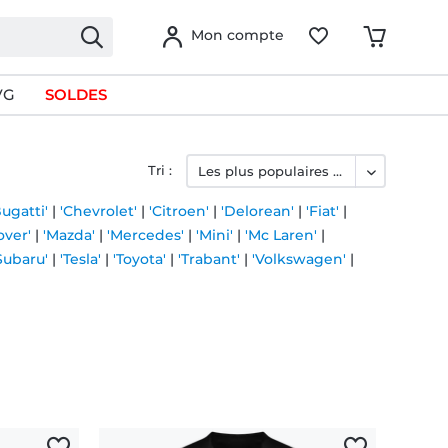
Mon compte
VG
SOLDES
Tri :
Bugatti'
|
'Chevrolet'
|
'Citroen'
|
'Delorean'
|
'Fiat'
|
over'
|
'Mazda'
|
'Mercedes'
|
'Mini'
|
'Mc Laren'
|
Subaru'
|
'Tesla'
|
'Toyota'
|
'Trabant'
|
'Volkswagen'
|