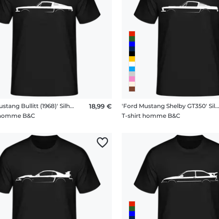
'Ford Mustang Bullitt (1968)' Silhouette
18,99 €
'Ford Mustang Shelby GT350' Silhouet
t homme B&C
T-shirt homme B&C