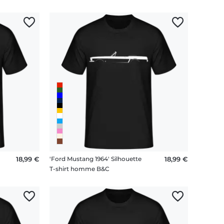
18,99 €
'Ford Mustang 1964' Silhouette
18,99 €
T-shirt homme B&C