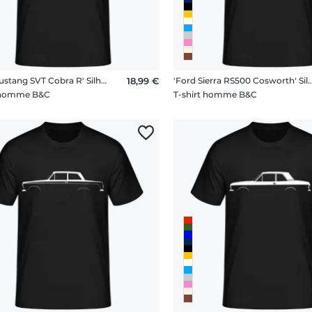
'Ford Mustang SVT Cobra R' Silhouette
18,99 €
'Ford Sierra RS500 Cosworth
t homme B&C
T-shirt homme B&C