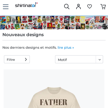
Nouveaux designs
Nos derniers designs et motifs.
lire plus »
Livraison
Filtre
rapide
Échange
garanti 30
jours