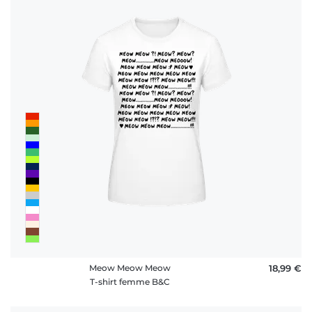
Meow Meow Meow
18,99 €
T-shirt femme B&C