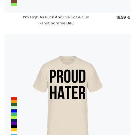
I'm High As Fuck And I've Got A Gun
18,99 €
T-shirt homme B&C