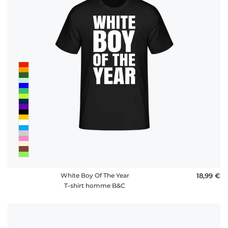
White Boy Of The Year
18,99 €
T-shirt homme B&C