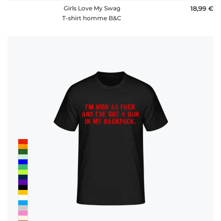
Girls Love My Swag
18,99 €
T-shirt homme B&C