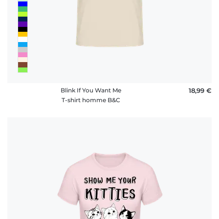
Blink If You Want Me
18,99 €
T-shirt homme B&C