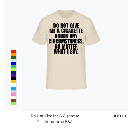
Do Not Give Me A Cigarette
18,99 €
T-shirt homme B&C