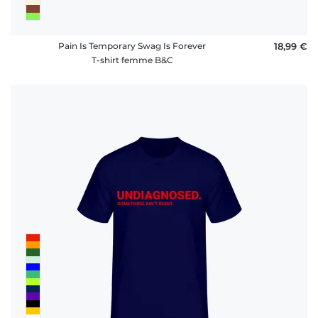
Pain Is Temporary Swag Is Forever
18,99 €
T-shirt femme B&C