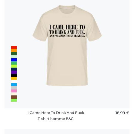
I Came Here To Drink And Fuck
18,99 €
T-shirt homme B&C