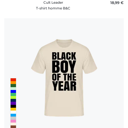
Cult Leader
18,99 €
T-shirt homme B&C