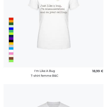
I'm Like A Bug
18,99 €
T-shirt femme B&C