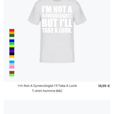
I'm Not A Gynecologist I'll Take A Look
18,99 €
T-shirt homme B&C