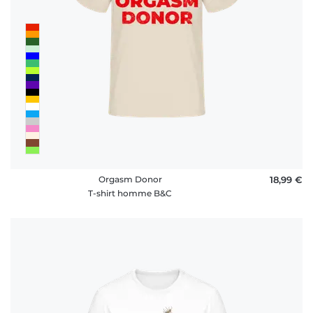
Orgasm Donor
18,99 €
T-shirt homme B&C