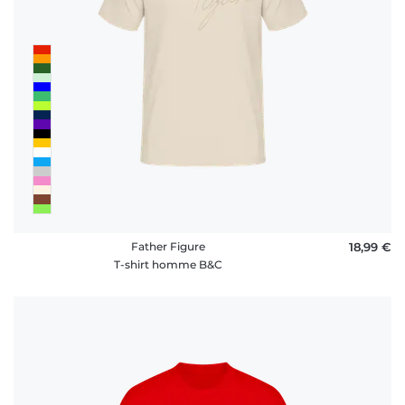
Droit de
rétractation
FAQ
Father Figure
18,99 €
T-shirt homme B&C