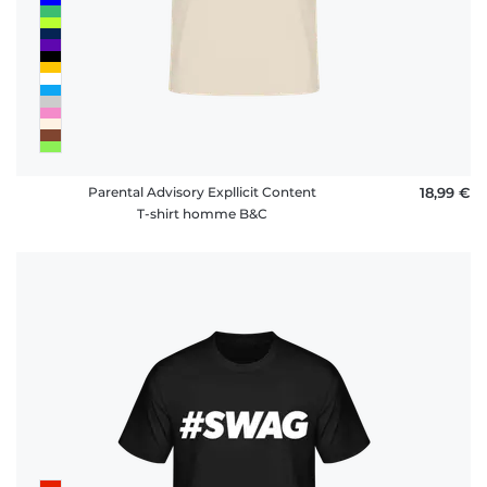
Parental Advisory Expllicit Content
18,99 €
T-shirt homme B&C