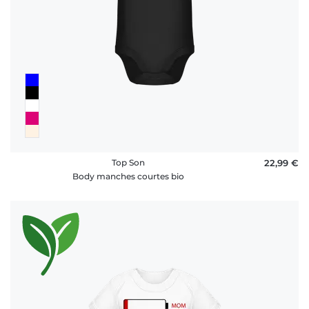
Top Son
22,99 €
Body manches courtes bio