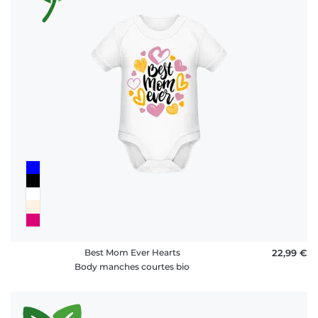
Best Mom Ever Hearts
22,99 €
Body manches courtes bio