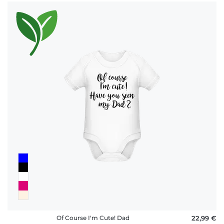
Of Course I'm Cute! Dad
22,99 €