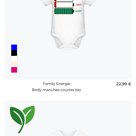
Family Energie
22,99 €
Body manches courtes bio