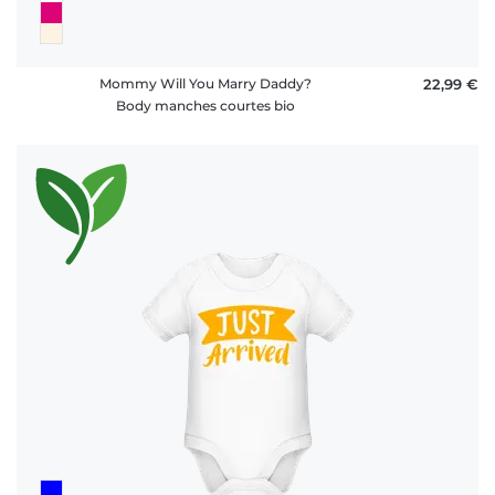
Mommy Will You Marry Daddy?
22,99 €
Body manches courtes bio