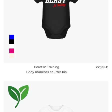
Beast In Training
22,99 €
Body manches courtes bio