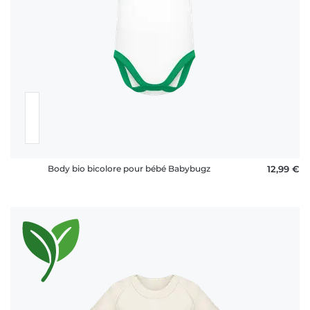
Body bio bicolore pour bébé Babybugz
12,99 €