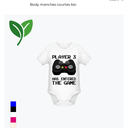
Body manches courtes bio