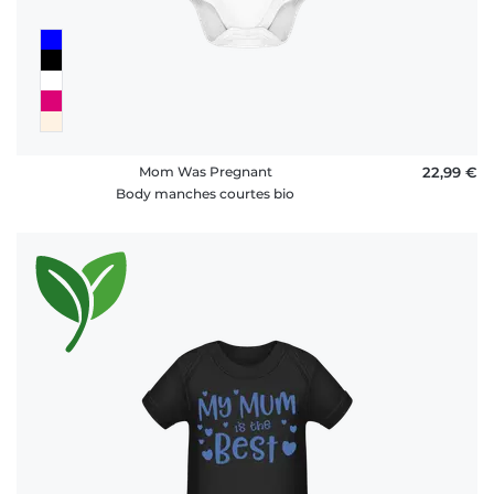
Mom Was Pregnant
22,99 €
Body manches courtes bio