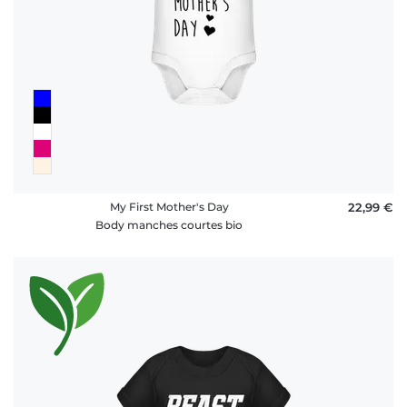
My First Mother's Day
22,99 €
Body manches courtes bio