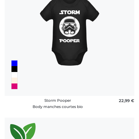
Storm Pooper
22,99 €
Body manches courtes bio