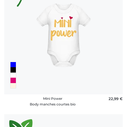
Mini Power
22,99 €
Body manches courtes bio