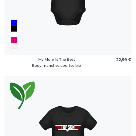
My Mum Is The Best
22,99 €
Body manches courtes bio