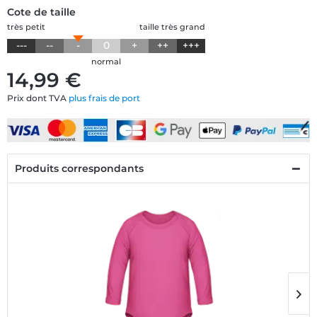
Cote de taille
très petit
taille très grand
---
--
-
0
+
++
+++
normal
14,99 €
Prix dont TVA
plus frais de port
Produits correspondants