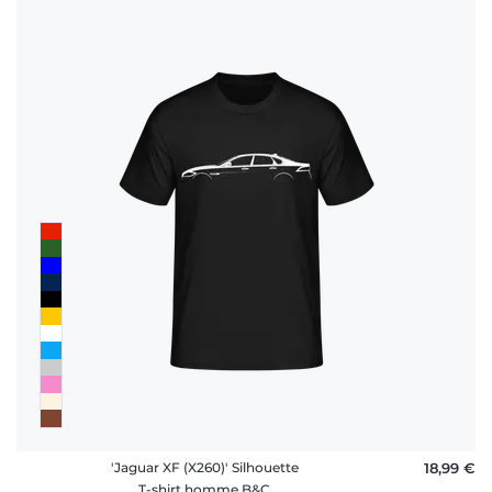
'Jaguar XF (X260)' Silhouette
18,99 €
T-shirt homme B&C