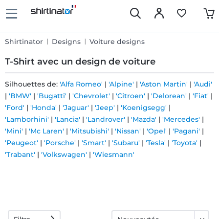
Shirtinator
Designs
Voiture designs
T-Shirt avec un design de voiture
Silhouettes de:
'Alfa Romeo'
|
'Alpine'
|
'Aston Martin'
|
'Audi'
|
'BMW'
|
'Bugatti'
|
'Chevrolet'
|
'Citroen'
|
'Delorean'
|
'Fiat'
|
Livraison
'Ford'
|
'Honda'
|
'Jaguar'
|
'Jeep'
|
'Koenigsegg'
|
rapide
'Lamborhini'
|
'Lancia'
|
'Landrover'
|
'Mazda'
|
'Mercedes'
|
'Mini'
|
'Mc Laren'
|
'Mitsubishi'
|
'Nissan'
|
'Opel'
|
'Pagani'
|
'Peugeot'
|
'Porsche'
|
'Smart'
|
'Subaru'
|
'Tesla'
|
'Toyota'
|
Échange
'Trabant'
|
'Volkswagen'
|
'Wiesmann'
garanti 30
jours
Droit de
Filtre