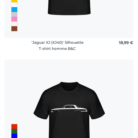
'Jaguar XJ (XJ40)' Silhouette
18,99 €
T-shirt homme B&C