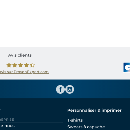
Avis clients
Avis sur ProvenExpert.com
Shirtinator FR
r
Personnaliser & imprimer
REPRISE
T-shirts
de nous
Sweats à capuche