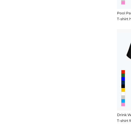
Pool Pa
T-shir
Drink Wi
T-shirt