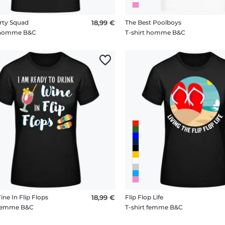
rty Squad
18,99 €
The Best Poolboys
t homme B&C
T-shirt homme B&C
ne In Flip Flops
18,99 €
Flip Flop Life
 femme B&C
T-shirt femme B&C