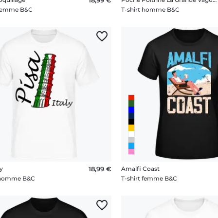
 femme B&C
T-shirt homme B&C
ly
18,99 €
Amalfi Coast
t homme B&C
T-shirt femme B&C