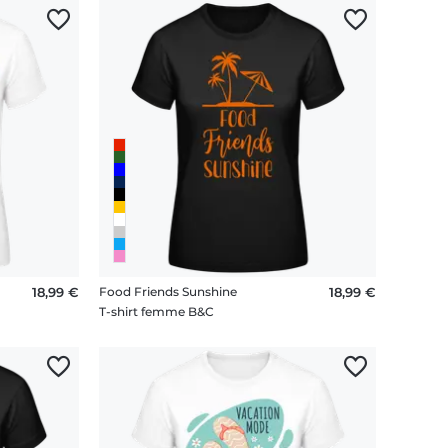
18,99 €
Food Friends Sunshine
18,99 €
T-shirt femme B&C