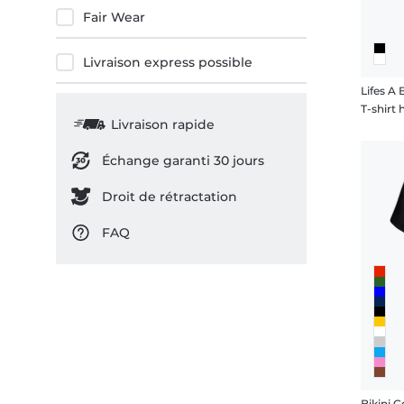
Fair Wear
Livraison express possible
Lifes A
T-shir
Livraison rapide
Échange garanti 30 jours
Droit de rétractation
FAQ
Bikini C