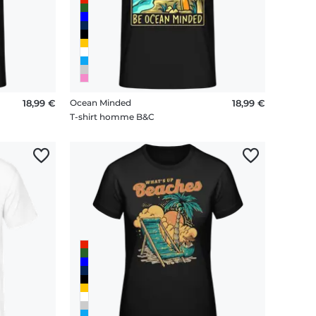
18,99 €
Ocean Minded
18,99 €
T-shirt homme B&C