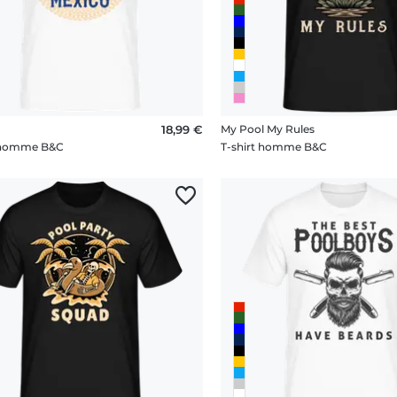
18,99 €
My Pool My Rules
t homme B&C
T-shirt homme B&C