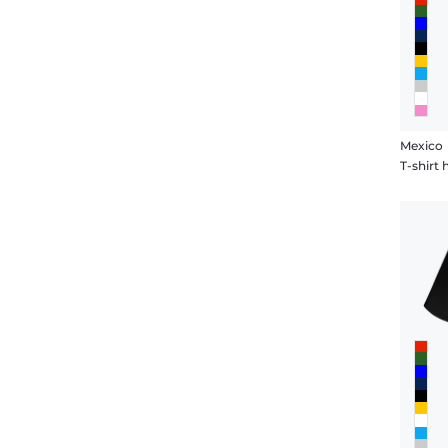
Mexico
T-shir