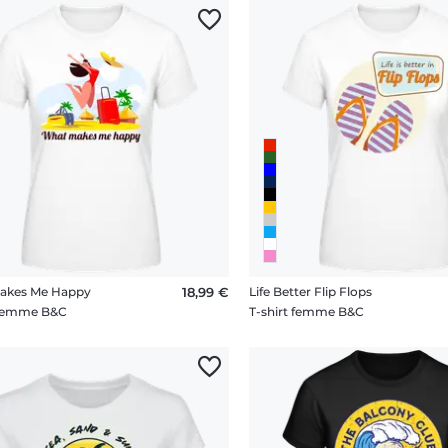
akes Me Happy
18,99 €
Life Better Flip Flops
 femme B&C
T-shirt femme B&C