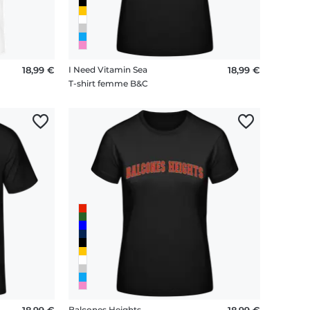
18,99 €
I Need Vitamin Sea
18,99 €
T-shirt femme B&C
18,99 €
Balcones Heights
18,99 €