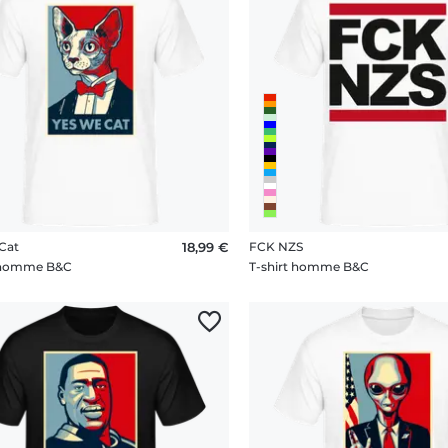
Cat
18,99 €
FCK NZS
t homme B&C
T-shirt homme B&C