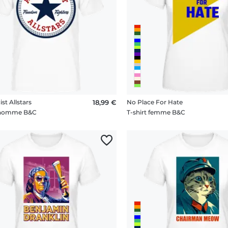
ist Allstars
18,99 €
No Place For Hate
t homme B&C
T-shirt femme B&C