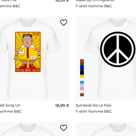
 femme B&C
T-shirt homme B&C
ld Jong Un
18,99 €
Symbole De La Paix
t homme B&C
T-shirt homme B&C