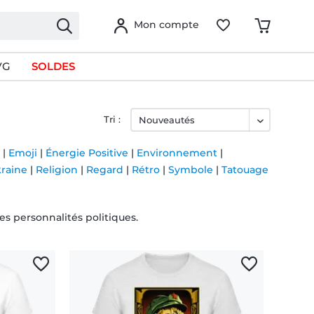
Mon compte
VG
SOLDES
Tri :
|
Emoji
|
Énergie Positive
|
Environnement
|
kraine
|
Religion
|
Regard
|
Rétro
|
Symbole
|
Tatouage
es personnalités politiques.