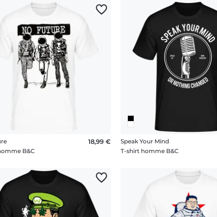
ure
18,99 €
Speak Your Mind
t homme B&C
T-shirt homme B&C