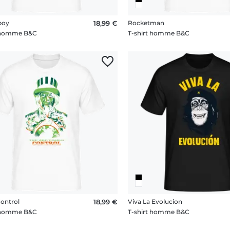
boy
18,99 €
Rocketman
t homme B&C
T-shirt homme B&C
ontrol
18,99 €
Viva La Evolucion
t homme B&C
T-shirt homme B&C