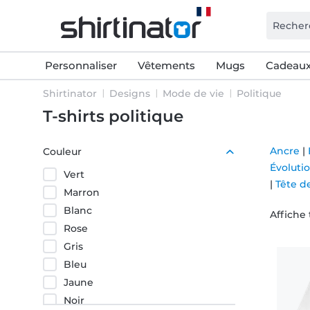
Personnaliser
Vêtements
Mugs
Cadeaux
Shirtinator
Designs
Mode de vie
Politique
T-shirts politique
Ancre
|
Couleur
Évoluti
Vert
|
Tête d
Marron
Blanc
Affiche 
Rose
Gris
Bleu
Jaune
Noir