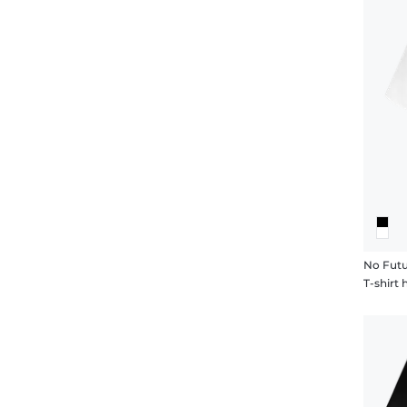
No Fut
T-shir