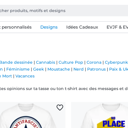
 personnalisés
Designs
Idées Cadeaux
EVJF & E
Bande dessinée
|
Cannabis
|
Culture Pop
|
Corona
|
Cyberpunk
on
|
Féminisme
|
Geek
|
Moustache
|
Nerd
|
Patronus
|
Paix & U
e Mort
|
Vacances
tes opinions sur ta tasse ou ton t-shirt avec des messages et d