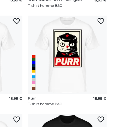
T-shirt homme B&C
18,99 €
Purr
18,99 €
T-shirt homme B&C