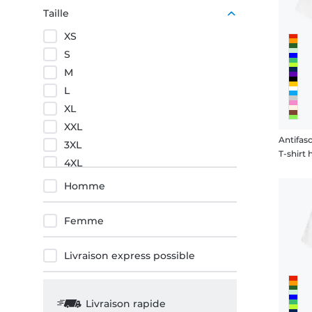
Pourpre
Taille
Orange
XS
Rouge
S
M
L
XL
XXL
Antifasc
3XL
T-shir
4XL
5XL
Homme
Femme
Livraison express possible
Livraison rapide