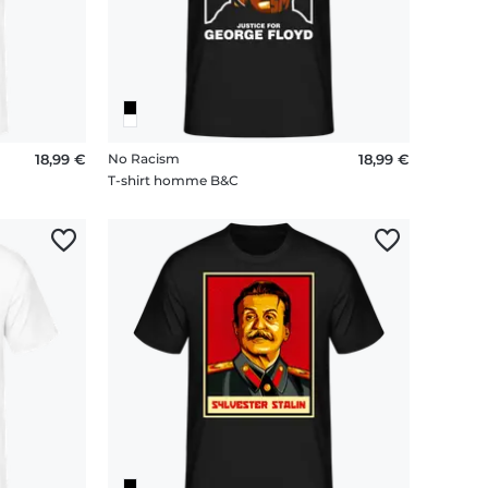
18,99 €
No Racism
18,99 €
T-shirt homme B&C