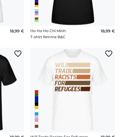
18,99 €
Ho Ho Ho Chi Minh
18,99 €
T-shirt femme B&C
18,99 €
Will Trade Racists For Refugees
18,99 €