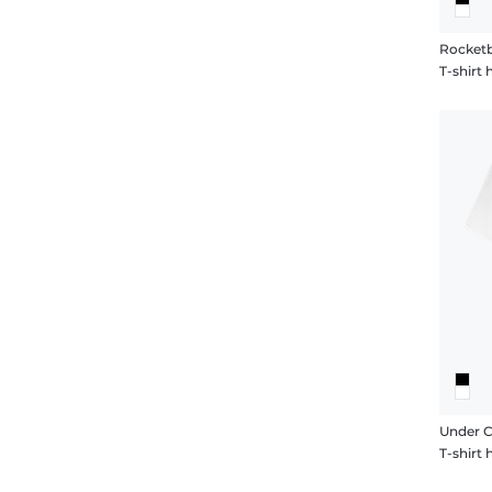
Rocket
T-shir
Under C
T-shir