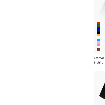
Yes We 
T-shir