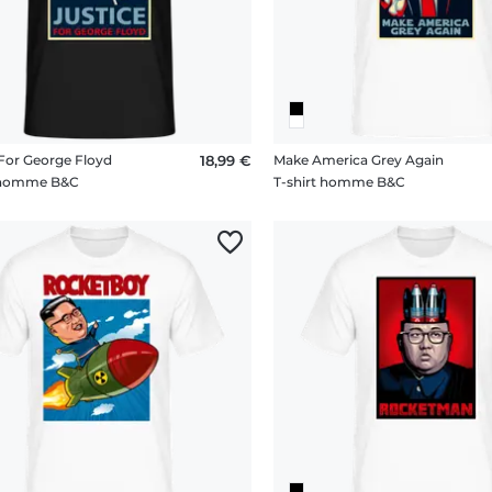
 For George Floyd
18,99 €
Make America Grey Again
t homme B&C
T-shirt homme B&C