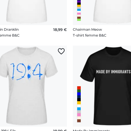
n Dranklin
18,99 €
Chairman Meow
 femme B&C
T-shirt femme B&C
1984 Fils
18,99 €
Made By Immigrants