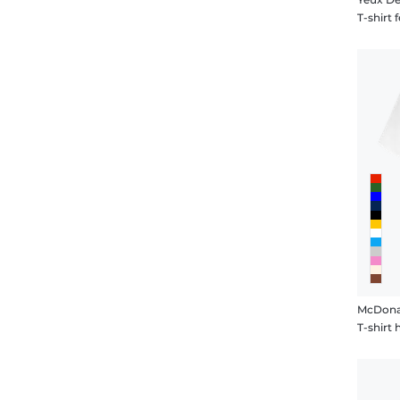
T-shirt
McDona
T-shir