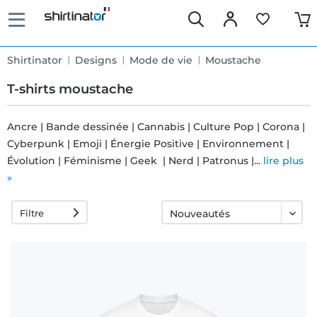
Shirtinator
Designs
Mode de vie
Moustache
T-shirts moustache
Ancre | Bande dessinée | Cannabis | Culture Pop | Corona |
Cyberpunk | Emoji | Énergie Positive | Environnement |
Livraison
Évolution | Féminisme | Geek | Nerd | Patronus |...
lire plus
rapide
»
Filtre
Échange
garanti 30
jours
Droit de