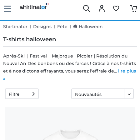
Shirtinator
Designs
Fête
🎃 Halloween
T-shirts halloween
Après-Ski | Festival | Majorque | Picoler | Résolution du
Nouvel An Des bonbons ou des farces ! Grâce à nos t-shirts
Livraison
et à nos dictons effrayants, vous serez l'effraie de...
lire plus
rapide
»
Filtre
Échange
garanti 30
jours
Droit de