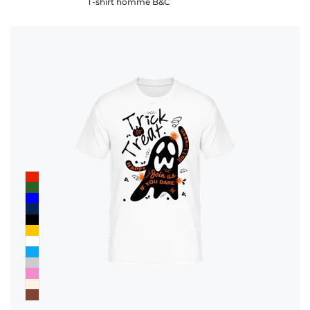
T-shirt homme B&C