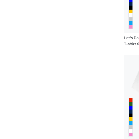
Let's Pa
T-shirt