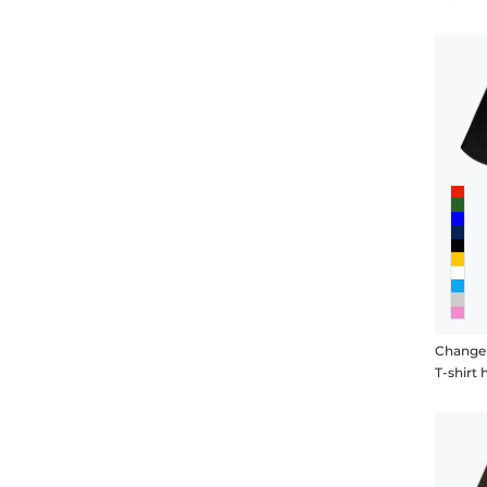
Change
T-shir