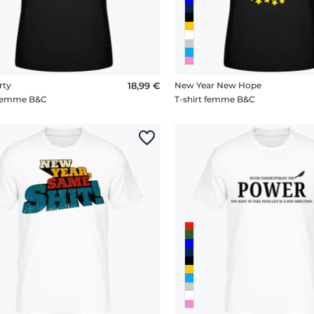
rty
18,99 €
New Year New Hope
 femme B&C
T-shirt femme B&C