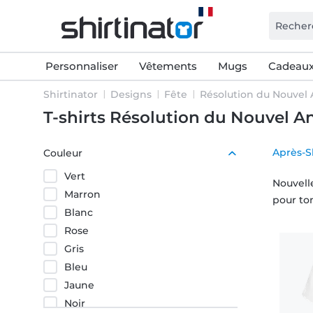
Personnaliser
Vêtements
Mugs
Cadeaux
Shirtinator
Designs
Fête
Résolution du Nouvel
T-shirts Résolution du Nouvel A
Après-S
Couleur
Vert
Nouvell
Marron
pour ton
Blanc
Rose
Gris
Bleu
Jaune
Noir