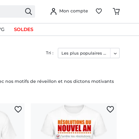
Mon compte
VG
SOLDES
Tri :
nos motifs de réveillon et nos dictons motivants