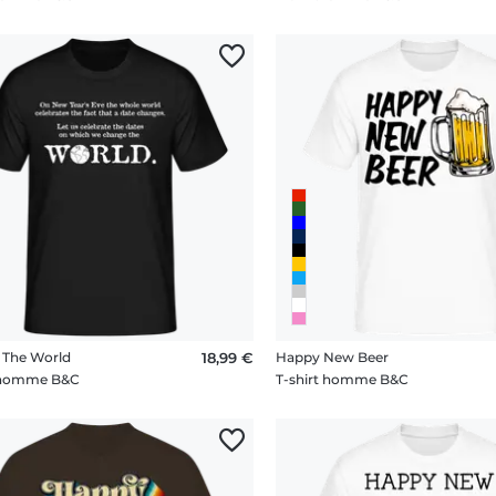
 The World
18,99 €
Happy New Beer
t homme B&C
T-shirt homme B&C