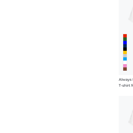
Always 
T-shirt