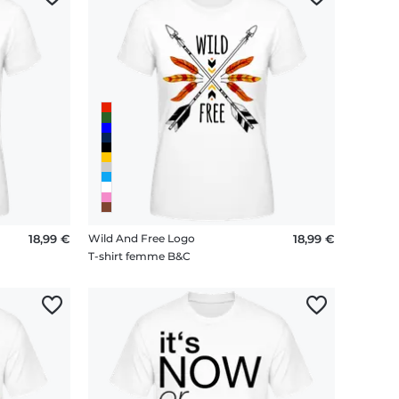
18,99 €
Wild And Free Logo
18,99 €
T-shirt femme B&C