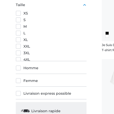
Pourpre
Taille
Orange
XS
Rouge
S
M
L
XL
Je Suis 
XXL
T-shirt
3XL
4XL
5XL
Homme
Femme
Livraison express possible
Livraison rapide