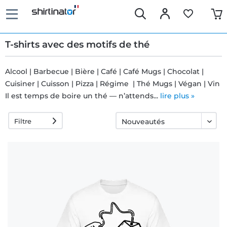
T-shirts avec des motifs de thé
Alcool | Barbecue | Bière | Café | Café Mugs | Chocolat |
Cuisiner | Cuisson | Pizza | Régime | Thé Mugs | Végan | Vin
Livraison
Il est temps de boire un thé — n’attends...
lire plus »
rapide
Filtre
Échange
garanti 30
jours
Droit de
rétractation