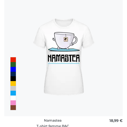
Namastea
18,99 €
T-shirt femme B&C