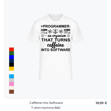
Caffeine Into Software
18,99 €
T-shirt homme B&C