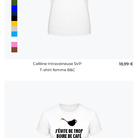
Caféine Intraveineuse SVP
18,99 €
T-shirt femme B&C