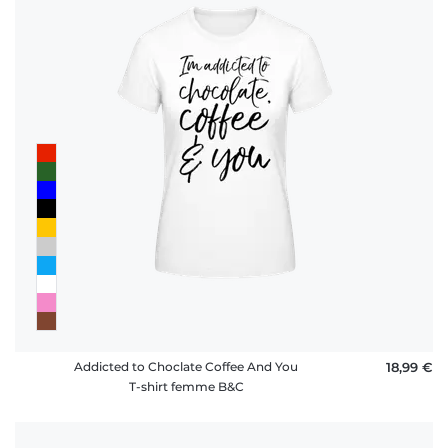
Addicted to Choclate Coffee And You
18,99 €
T-shirt femme B&C