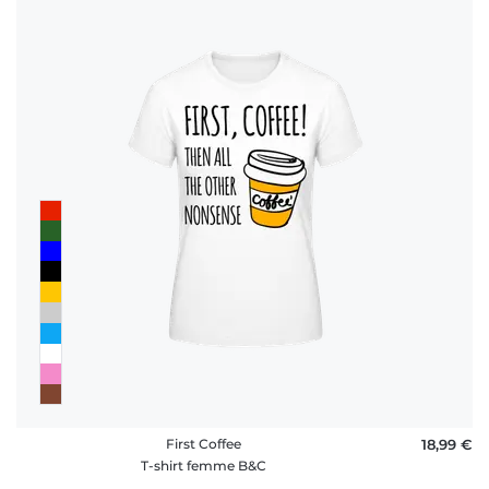
First Coffee
18,99 €
T-shirt femme B&C