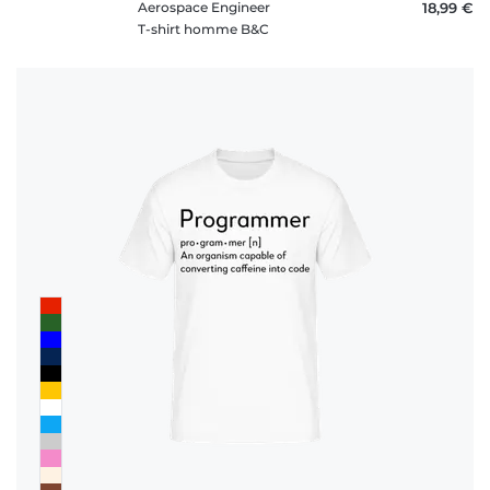
Aerospace Engineer
18,99 €
T-shirt homme B&C