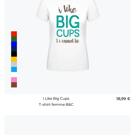
I Like Big Cups
18,99 €
T-shirt femme B&C