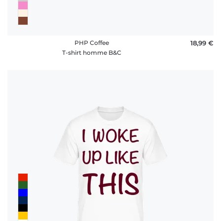
PHP Coffee
18,99 €
T-shirt homme B&C