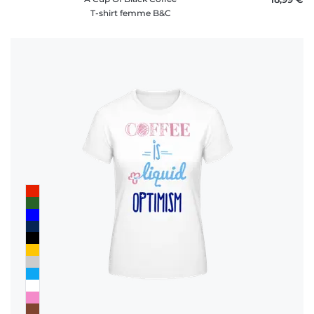
T-shirt femme B&C