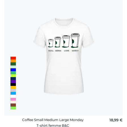
Coffee Small Medium Large Monday
18,99 €
T-shirt femme B&C