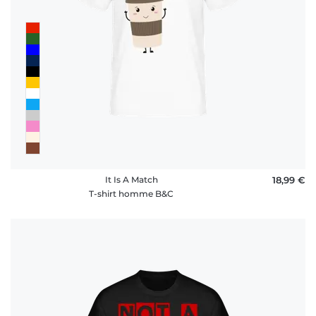
It Is A Match
18,99 €
T-shirt homme B&C