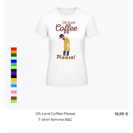
Oh Lord Coffee Please
18,99 €
T-shirt femme B&C