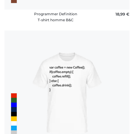
Programmer Definition
18,99 €
T-shirt homme B&C