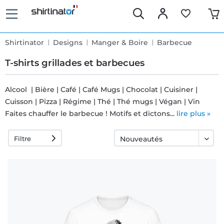
Shirtinator
Designs
Manger & Boire
Barbecue
T-shirts grillades et barbecues
Alcool | Bière | Café | Café Mugs | Chocolat | Cuisiner |
Cuisson | Pizza | Régime | Thé | Thé mugs | Végan | Vin
Livraison
Faites chauffer le barbecue ! Motifs et dictons...
lire plus »
rapide
Filtre
Échange
garanti 30
jours
Droit de