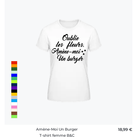
Amène-Moi Un Burger
18,99 €
T-shirt femme B&C