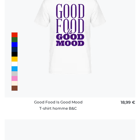
Good Food Is Good Mood
18,99 €
T-shirt homme B&C