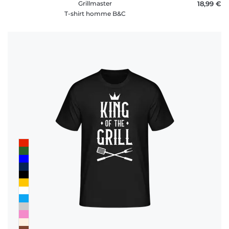
Grillmaster
18,99 €
T-shirt homme B&C