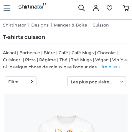
Shirtinator
Designs
Manger & Boire
Cuisson
T-shirts cuisson
Alcool | Barbecue | Bière | Café | Café Mugs | Chocolat |
Cuisiner | Pizza | Régime | Thé | Thé Mugs | Végan | Vin Y a-
Livraison
t-il quelque chose de mieux que l'odeur des...
lire plus »
rapide
Filtre
Échange
garanti 30
jours
Droit de