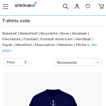
T-shirts voile
Baseball | Basketball | Bicyclette | Boxe | Escalade |
Fléchettes | Football | Football Américain | Handball |
Livraison
Kayak | Marathon | Musculation | Natation | Pêche |...
lire
rapide
plus »
Filtre
Échange
garanti 30
jours
Droit de
rétractation