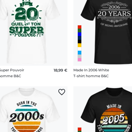
 dans l’avenir, l’autre encore en fête
s soyez plutôt “soirées étudiantes” ou “je commence à me couc
ent de vous. Messages fun, citations légères ou phrases pleine
 des vingt ans.
au parfait pour fêter la vingtaine
offrir un souvenir original pour ce cap si particulier ? Nos t-shir
, ou soi-même. Vous pouvez même ajouter un prénom, une date
ique.
Super Pouvoir
18,99 €
Made In 2006 White
t homme B&C
T-shirt homme B&C
 garanti, style assuré
 avec soin sur des textiles doux et durables, nos t-shirts allie
e décennie avec panache — et une bonne dose d’humour.