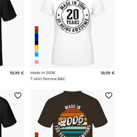
her avant minuit”, vous trouverez ici des designs
s de second degré, ces t-shirts reflètent à merveille
ts sont parfaits pour les ami(e)s, les enfants, les
 ou une touche personnalisée pour en faire un clin
18,99 €
Made In 2006
18,99 €
T-shirt femme B&C
nt qualité et légèreté. De quoi affronter cette