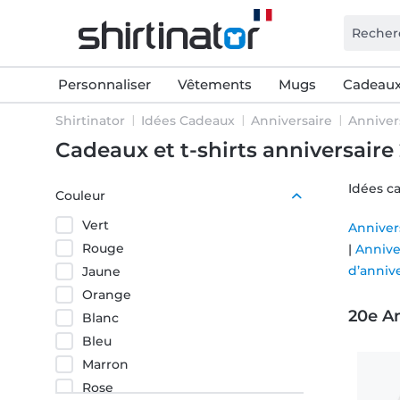
Personnaliser
Vêtements
Mugs
Cadeaux
Shirtinator
Idées Cadeaux
Anniversaire
Anniver
Cadeaux et t-shirts anniversaire
Idées c
Couleur
Vert
Annivers
Rouge
|
Annive
d’anniv
Jaune
Orange
20e An
Blanc
Bleu
À 20 ans
Marron
20 ans 
Rose