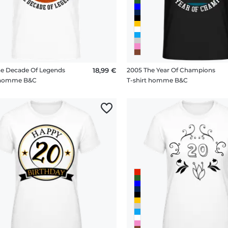
e Decade Of Legends
18,99 €
2005 The Year Of Champions
t homme B&C
T-shirt homme B&C