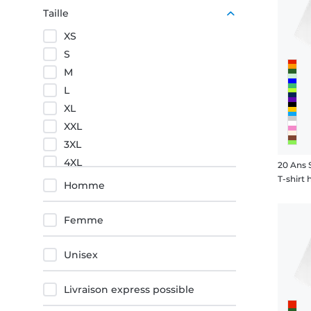
Gris
Un pied
Taille
Noir
Que vou
XS
Pourpre
qui parl
S
l’esprit
M
L
Le cade
XL
Envie d’
XXL
cousins
3XL
d’œil un
4XL
20 Ans 
T-shir
5XL
Homme
Confort
Taille Unique
Imprimés
Femme
nouvell
Unisex
Livraison express possible