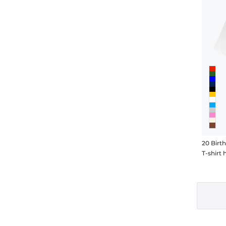
20 Birt
T-shir