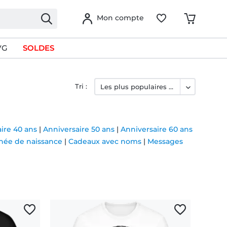
Mon compte
VG
SOLDES
Tri :
ire 40 ans
|
Anniversaire 50 ans
|
Anniversaire 60 ans
née de naissance
|
Cadeaux avec noms
|
Messages
e… mais prêt à tout vivre à fond. Nos t-shirts pour les
 et un brin d’irrévérence.