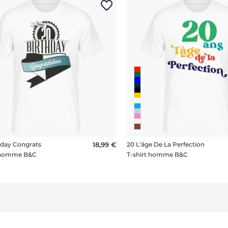
hday Congrats
18,99 €
20 L'âge De La Perfection
t homme B&C
T-shirt homme B&C