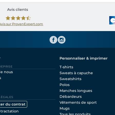
Avis clients
Avis sur ProvenExpert.com
Shirtinator FR
r
Personnaliser & imprimer
REPRISE
T-shirts
de nous
Sweats à capuche
s
Sweatshirts
Polos
Manches longues
Débardeurs
LÉGALES
Vêtements de sport
ter du contrat
Mugs
étractation
Tous les produits