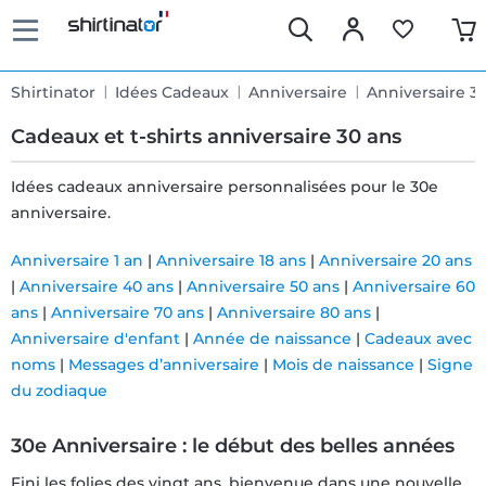
Shirtinator
Idées Cadeaux
Anniversaire
Anniversaire 3
Cadeaux et t-shirts anniversaire 30 ans
Idées cadeaux anniversaire personnalisées pour le 30e
anniversaire.
Livraison
Anniversaire 1 an
|
Anniversaire 18 ans
|
Anniversaire 20 ans
rapide
|
Anniversaire 40 ans
|
Anniversaire 50 ans
|
Anniversaire 60
ans
|
Anniversaire 70 ans
|
Anniversaire 80 ans
|
Échange
Anniversaire d'enfant
|
Année de naissance
|
Cadeaux avec
noms
|
Messages d’anniversaire
|
Mois de naissance
|
Signe
garanti 30
du zodiaque
jours
30e Anniversaire : le début des belles années
Droit de
Fini les folies des vingt ans, bienvenue dans une nouvelle