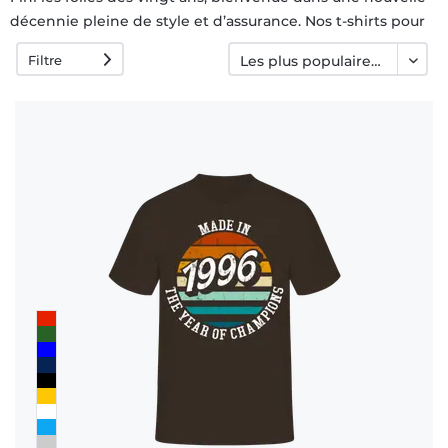
décennie pleine de style et d’assurance. Nos t-shirts pour
rétractation
les 30 ans sont là pour marquer le coup avec humour,
Filtre
élégance et une touche de dérision bien dosée.
FAQ
Entre maturité et auto-dérision
Que vous soyez en mode “je gère ma vie” ou “où sont
passées mes soirées étudiantes”, nos designs s’adaptent à
votre vibe du moment. Slogans drôles, clins d’œil
ironiques ou messages pleins de recul — tout est là pour
faire sourire et se reconnaître.
Un cadeau qui tape dans le mille
Envie d’offrir un souvenir fun et marquant ? Ces t-shirts
sont parfaits pour un(e) ami(e), un frère, une sœur ou soi-
même. Ajoutez une date de naissance, un prénom ou une
phrase personnalisée pour en faire un cadeau vraiment
unique.