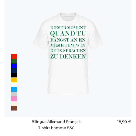
Bilingue Allemand Français
18,99 €
T-shirt homme B&C