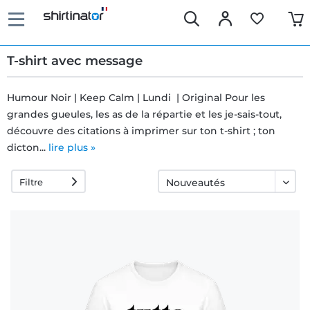
T-shirt avec message
Humour Noir | Keep Calm | Lundi | Original Pour les
grandes gueules, les as de la répartie et les je-sais-tout,
Livraison
découvre des citations à imprimer sur ton t-shirt ; ton
rapide
dicton...
lire plus »
Filtre
Échange
garanti 30
jours
Droit de
rétractation