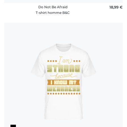
Do Not Be Afraid
18,99 €
T-shirt homme B&C