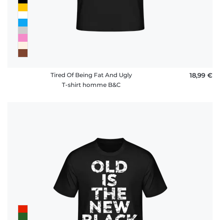
Tired Of Being Fat And Ugly
18,99 €
T-shirt homme B&C