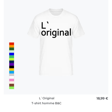
L`Original
18,99 €
T-shirt homme B&C