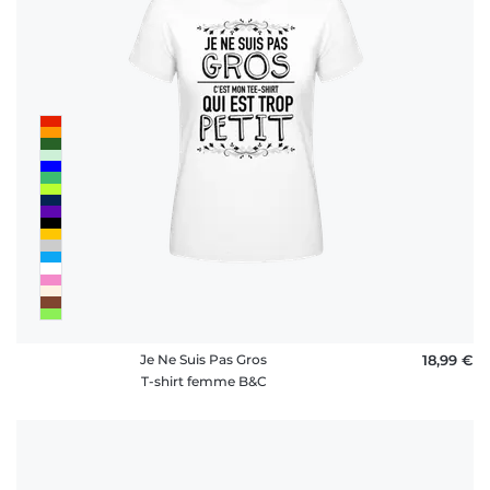
Je Ne Suis Pas Gros
18,99 €
T-shirt femme B&C