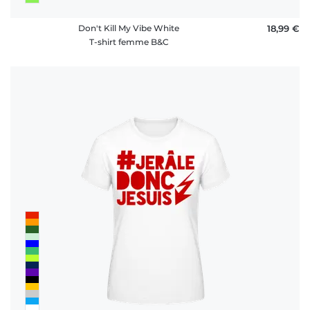
Don't Kill My Vibe White
18,99 €
T-shirt femme B&C