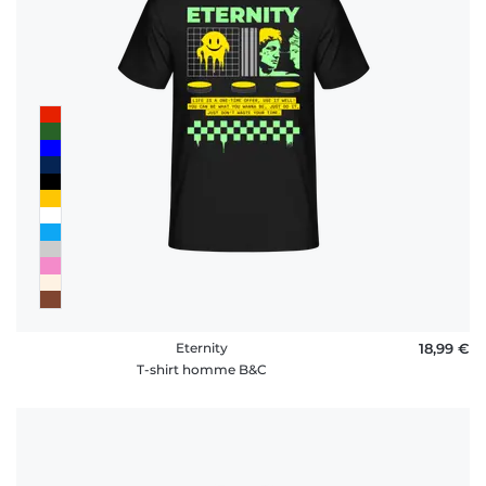
Eternity
18,99 €
T-shirt homme B&C