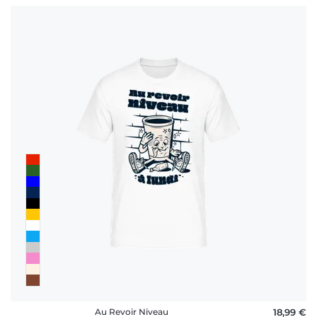
Au Revoir Niveau
18,99 €