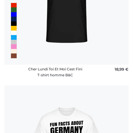
Cher Lundi Toi Et Moi Cest Fini
18,99 €
T-shirt homme B&C