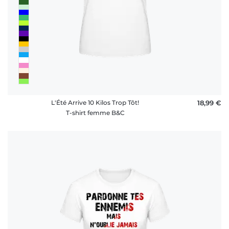
L'Été Arrive 10 Kilos Trop Tôt!
18,99 €
T-shirt femme B&C