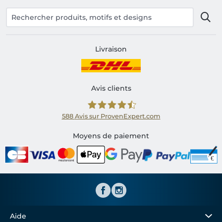
Livraison
Avis clients
588
Avis sur ProvenExpert.com
Shirtinator FR
Moyens de paiement
Aide