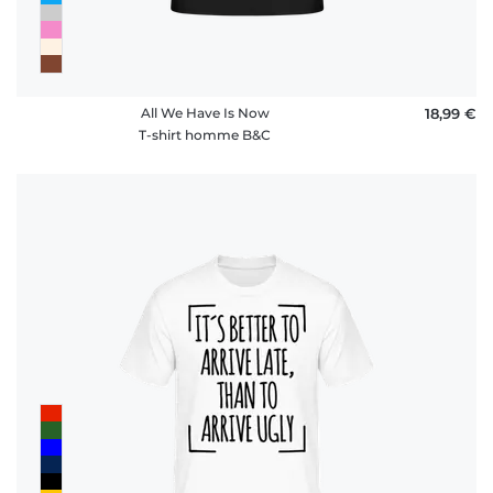
All We Have Is Now
18,99 €
T-shirt homme B&C