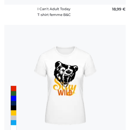
I Can't Adult Today
18,99 €
T-shirt femme B&C