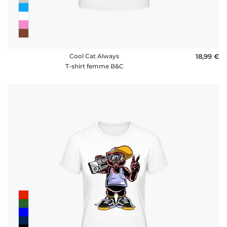
Cool Cat Always
18,99 €
T-shirt femme B&C