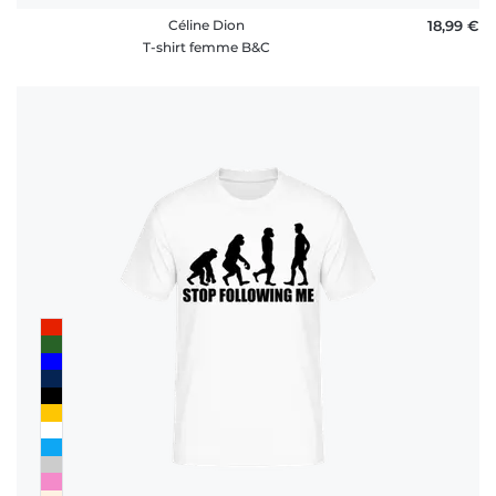
Céline Dion
18,99 €
T-shirt femme B&C