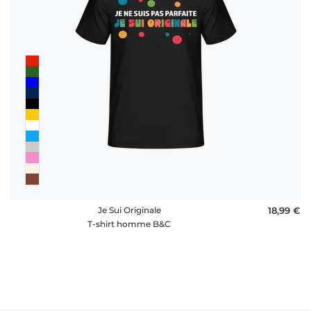
Je Sui Originale
18,99 €
T-shirt homme B&C