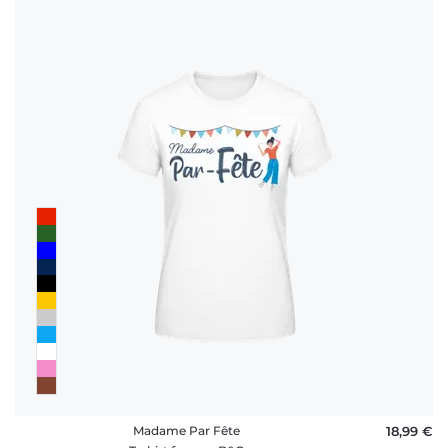
Madame Par Fête
18,99 €