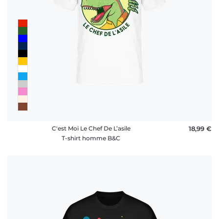
C'est Moi Le Chef De L’asile
18,99 €
T-shirt homme B&C