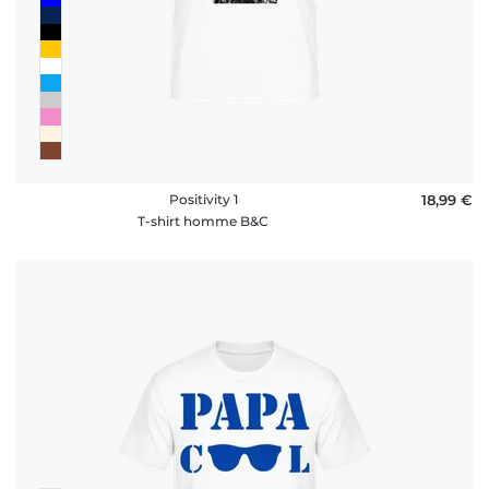
Positivity 1
18,99 €
T-shirt homme B&C