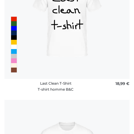
rétractation
FAQ
Last Clean T-Shirt
18,99 €
T-shirt homme B&C