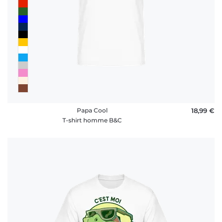
Papa Cool
18,99 €
T-shirt homme B&C