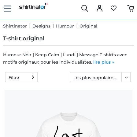
Shirtinator
Designs
Humour
Original
T-shirt original
Humour Noir | Keep Calm | Lundi | Message T-shirts avec
motifs originaux pour les individualistes.
Livraison
lire plus »
rapide
Filtre
Échange
garanti 30
jours
Droit de