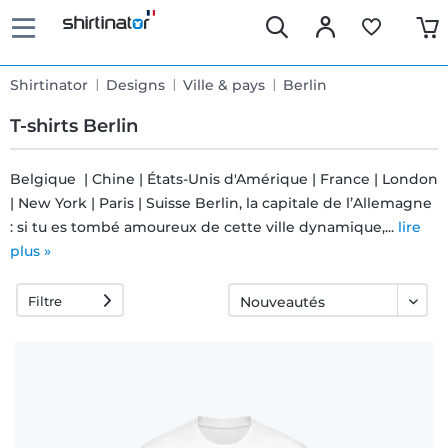
Shirtinator
Designs
Ville & pays
Berlin
T-shirts Berlin
Belgique | Chine | États-Unis d'Amérique | France | London
| New York | Paris | Suisse Berlin, la capitale de l’Allemagne
Livraison
: si tu es tombé amoureux de cette ville dynamique,...
lire
rapide
plus »
Filtre
Échange
garanti 30
jours
Droit de