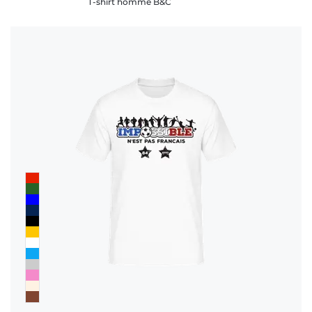
T-shirt homme B&C