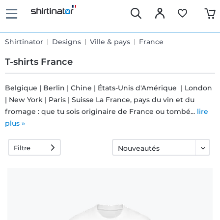
Shirtinator
Designs
Ville & pays
France
T-shirts France
Belgique | Berlin | Chine | États-Unis d'Amérique | London
| New York | Paris | Suisse La France, pays du vin et du
Livraison
fromage : que tu sois originaire de France ou tombé...
lire
rapide
plus »
Filtre
Échange
garanti 30
jours
Droit de