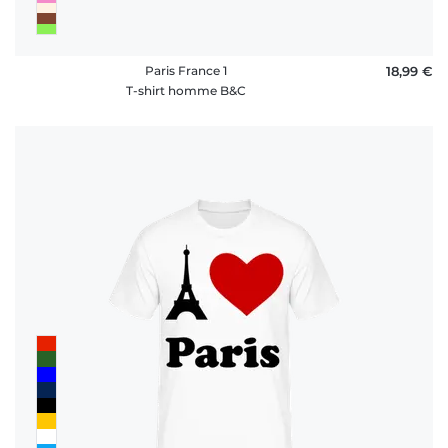
Paris France 1
18,99 €
T-shirt homme B&C