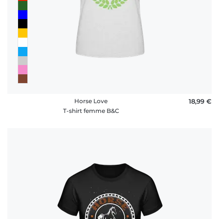
Horse Love
18,99 €
T-shirt femme B&C