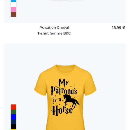
Pulsation Cheval
18,99 €
T-shirt femme B&C