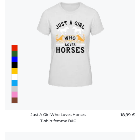
Just A Girl Who Loves Horses
18,99 €
T-shirt femme B&C