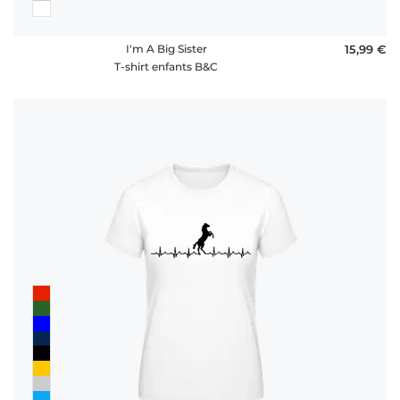
I'm A Big Sister
15,99 €
T-shirt enfants B&C