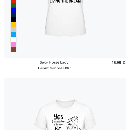
Sexy Horse Lady
18,99 €
T-shirt femme B&C