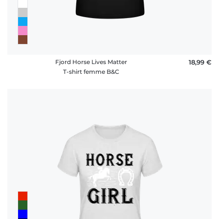
Fjord Horse Lives Matter
18,99 €
T-shirt femme B&C