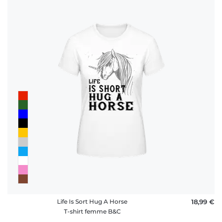
Life Is Sort Hug A Horse
18,99 €
T-shirt femme B&C