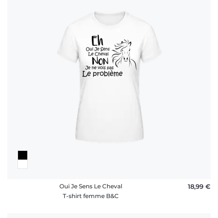
Oui Je Sens Le Cheval
18,99 €
T-shirt femme B&C