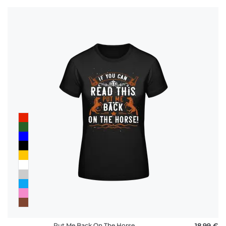
Put Me Back On The Horse
18,99 €