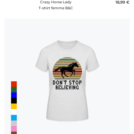
Crazy Horse Lady
18,99 €
T-shirt femme B&C