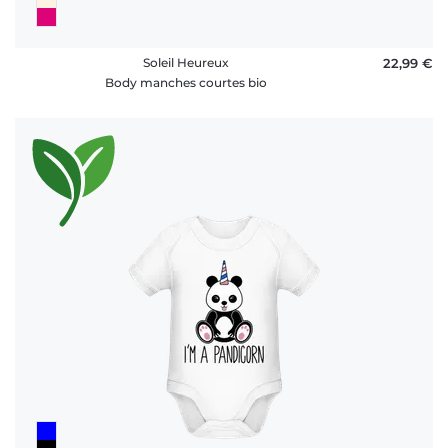
Soleil Heureux
22,99 €
Body manches courtes bio