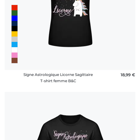
Signe Astrologique Licorne Sagittaire
18,99 €
T-shirt femme B&C