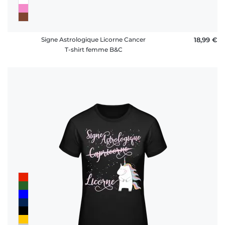
Signe Astrologique Licorne Cancer
18,99 €
T-shirt femme B&C