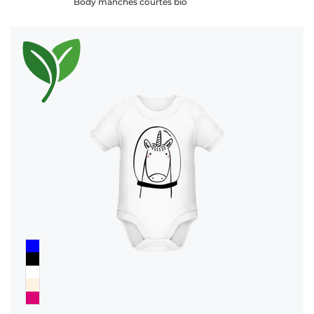
Body manches courtes bio