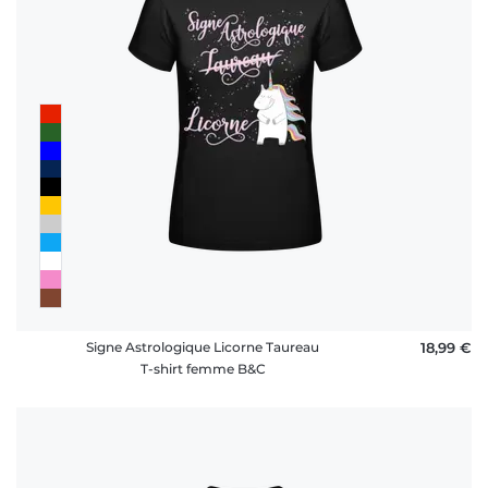
Signe Astrologique Licorne Taureau
18,99 €
T-shirt femme B&C