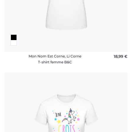
Mon Nom Est Corne, Li Corne
18,99 €
T-shirt femme B&C