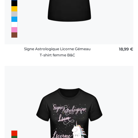
Signe Astrologique Licorne Gémeau
18,99 €
T-shirt femme B&C