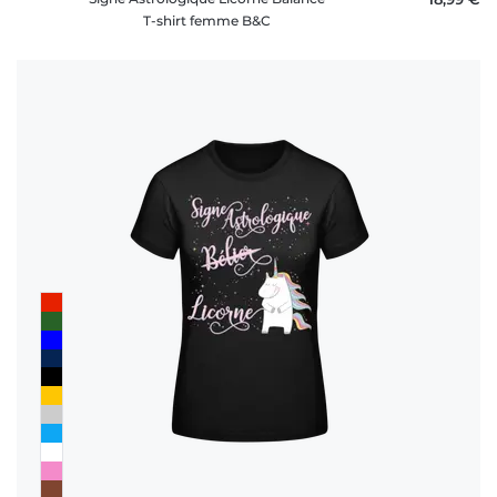
T-shirt femme B&C