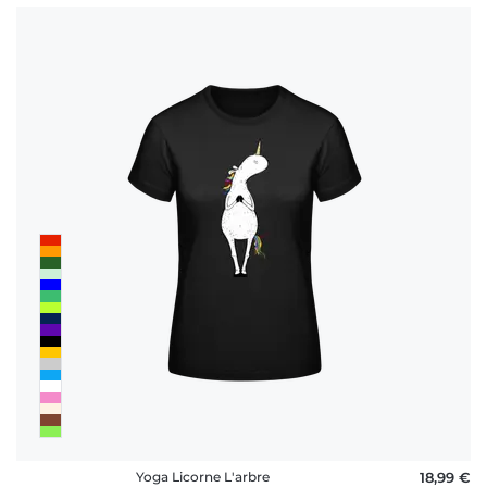
Yoga Licorne L'arbre
18,99 €