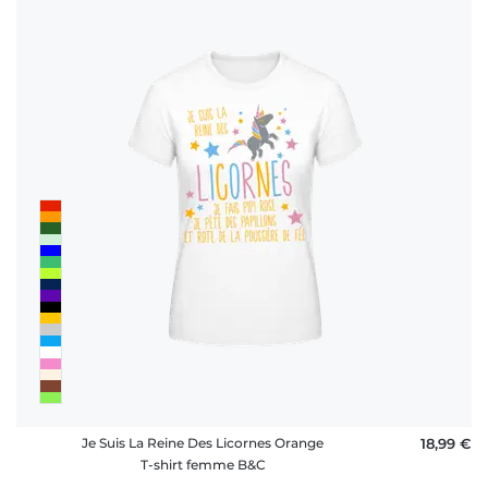
Je Suis La Reine Des Licornes Orange
18,99 €
T-shirt femme B&C