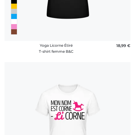
Yoga Licorne Étiré
18,99 €
T-shirt femme B&C