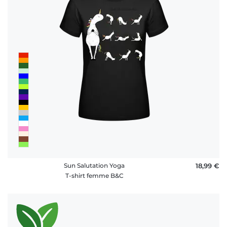
rétractation
FAQ
Sun Salutation Yoga
18,99 €
T-shirt femme B&C