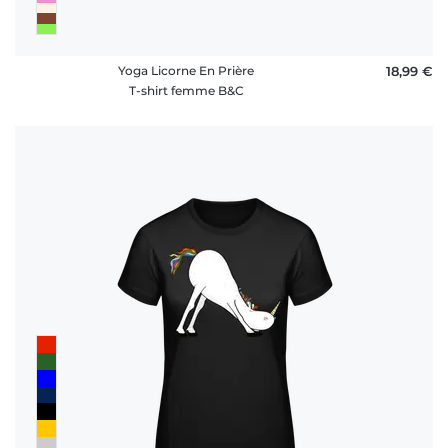
Yoga Licorne En Prière
18,99 €
T-shirt femme B&C