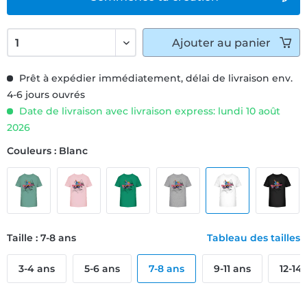
Ajouter
au panier
Prêt à expédier immédiatement, délai de livraison env.
4-6 jours ouvrés
Date de livraison avec livraison express: lundi 10 août
2026
Couleurs : Blanc
Taille : 7-8 ans
Tableau des tailles
3-4 ans
5-6 ans
7-8 ans
9-11 ans
12-14