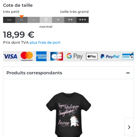
Cote de taille
très petit
taille très grand
---
--
-
0
+
++
+++
normal
18,99 €
Prix dont TVA
plus frais de port
Produits correspondants