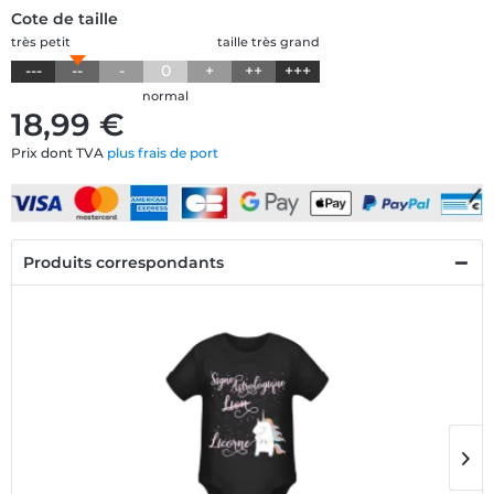
Cote de taille
très petit
taille très grand
---
--
-
0
+
++
+++
normal
18,99 €
Prix dont TVA
plus frais de port
Produits correspondants