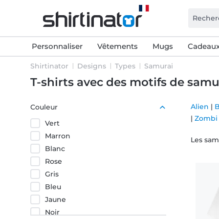
Personnaliser
Vêtements
Mugs
Cadeaux
Shirtinator
Designs
Types
Samurai
T-shirts avec des motifs de samu
Alien
|
Couleur
|
Zombi
Vert
Marron
Les samo
Blanc
Rose
Gris
Bleu
Jaune
Noir