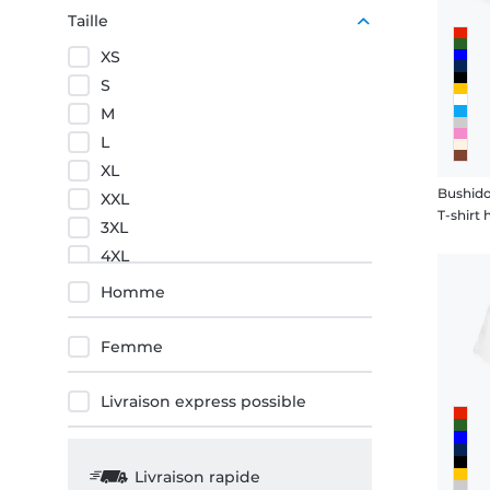
Pourpre
Taille
Orange
XS
Rouge
S
M
L
XL
Bushid
XXL
T-shir
3XL
4XL
5XL
Homme
Femme
Livraison express possible
Livraison rapide