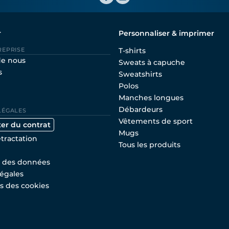
r
Personnaliser & imprimer
REPRISE
T-shirts
de nous
Sweats à capuche
s
Sweatshirts
Polos
Manches longues
Débardeurs
LÉGALES
Vêtements de sport
ter du contrat
Mugs
étractation
Tous les produits
n des données
égales
s des cookies