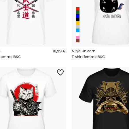
o
18,99 €
Ninja Unicorn
t homme B&C
T-shirt femme B&C