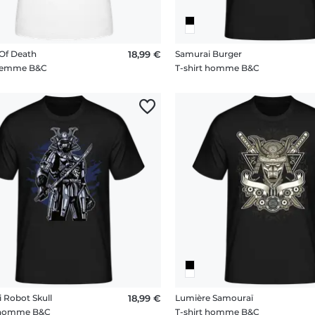
Of Death
18,99 €
Samurai Burger
 femme B&C
T-shirt homme B&C
 Robot Skull
18,99 €
Lumière Samouraï
t homme B&C
T-shirt homme B&C