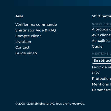
Aide
Shirtinato
Vérifier ma commande
NOTRE ENT
À propos 
Shirtinator Aide & FAQ
Avis client
Compte client
Actualités
Livraison
Guide
Contact
Guide vidéo
MENTIONS 
Se rétrac
Droit de r
CGV
Protectio
Mentions l
Paramètre
© 2005 - 2026 Shirtinator AG. Tous droits réservés.