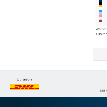
Warrior
T-shir
Livraison
588