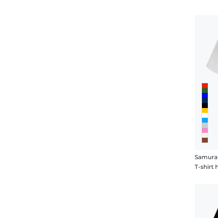
Samurai
T-shir