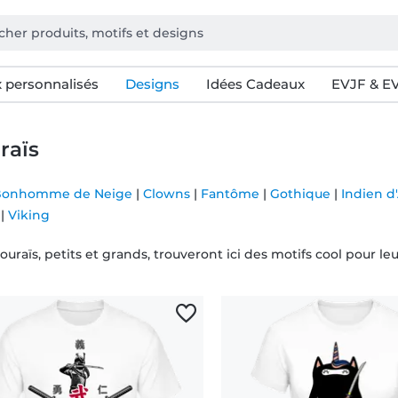
 personnalisés
Designs
Idées Cadeaux
EVJF & E
raïs
Bonhomme de Neige
|
Clowns
|
Fantôme
|
Gothique
|
Indien d
|
Viking
uraïs, petits et grands, trouveront ici des motifs cool pour leur