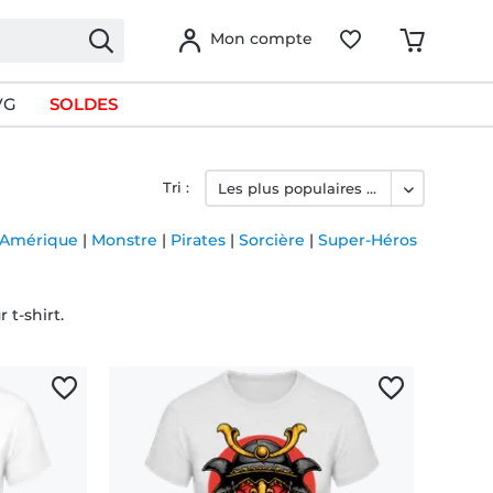
Mon compte
VG
SOLDES
Tri :
'Amérique
|
Monstre
|
Pirates
|
Sorcière
|
Super-Héros
 t-shirt.