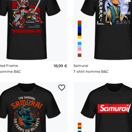
Red Frame
18,99 €
Samurai
t homme B&C
T-shirt homme B&C