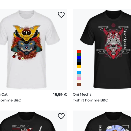
 Cat
18,99 €
Oni Mecha
t homme B&C
T-shirt homme B&C