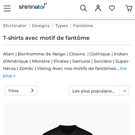
Shirtinator
Designs
Types
Fantôme
T-shirts avec motif de fantôme
Alien | Bonhomme de Neige | Clowns | Gothique | Indien
d'Amérique | Monstre | Pirates | Samurai | Sorcière | Super-
Livraison
Héros | Zombi | Viking Avec nos motifs de fantômes...
lire
rapide
plus »
Filtre
Échange
garanti 30
jours
Droit de