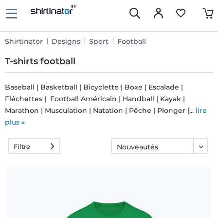
Shirtinator
Designs
Sport
Football
T-shirts football
Baseball | Basketball | Bicyclette | Boxe | Escalade |
Fléchettes | Football Américain | Handball | Kayak |
Livraison
Marathon | Musculation | Natation | Pêche | Plonger |...
lire
rapide
plus »
Filtre
Échange
garanti 30
jours
Droit de