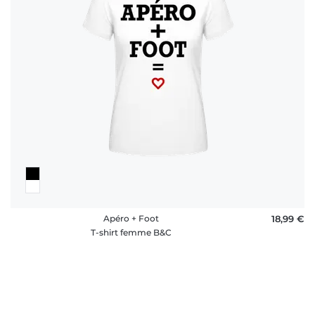
Apéro + Foot
18,99 €
T-shirt femme B&C