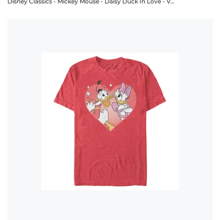
Disney Classics - Mickey Mouse - Daisy Duck In Love - Valentine's Day - Femme T-shirt