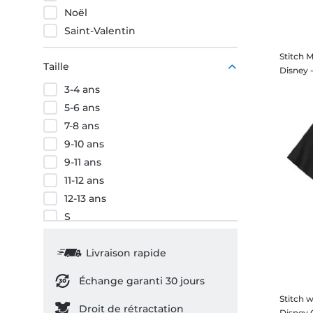
Noël
Saint-Valentin
Stitch 
Taille
3-4 ans
5-6 ans
7-8 ans
9-10 ans
9-11 ans
11-12 ans
12-13 ans
S
M
L
Livraison rapide
XL
Échange garanti 30 jours
XXL
Stitch 
3XL
Droit de rétractation