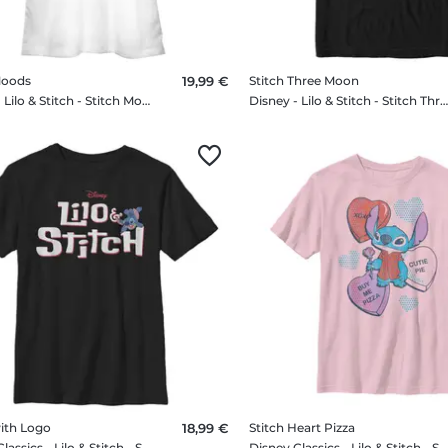
Moods
19,99 €
Stitch Three Moon
Disney - Lilo & Stitch - Stitch Moods - Femme T-shirt
Disney - Lilo & Stitch - Stitch Three Moon - Homme T-sh
with Logo
18,99 €
Stitch Heart Pizza
Disney Classics - Lilo & Stitch - Stitch with Logo - Enfant T-shirt
Disney Classics - Lilo & Stitch - Stitch Heart Pizza - Enfant T-shirt