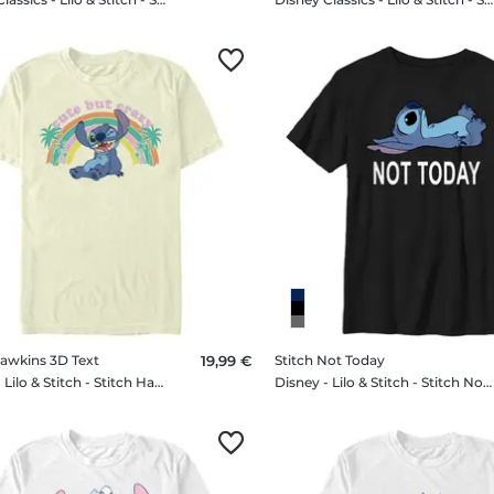
Hawkins 3D Text
19,99 €
Stitch Not Today
Disney - Lilo & Stitch - Stitch Hawkins 3D Text - Homme T-shirt
Disney - Lilo & Stitch - Stitch Not Today - Enfant T-shirt