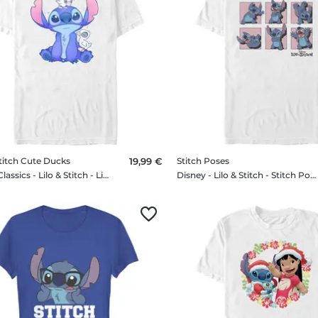
Stitch Cute Ducks
19,99 €
Stitch Poses
Disney Classics - Lilo & Stitch - Lilo et Stitch Cute Ducks - Homme T-shirt
Disney - Lilo & Stitch - Stitch Poses - Homme T-shirt