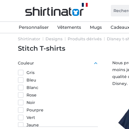
Personnaliser
Vêtements
Mugs
Cadeaux
Shirtinator
Designs
Produits dérivés
Disney t-sh
Stitch T-shirts
Nous pro
Couleur
moins je
Gris
qualité 
Bleu
Disney.
Blanc
Rose
Noir
Pourpre
Vert
Jaune