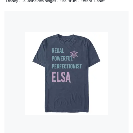
Disney - La Reine des neiges - Elsa Bruni - Enfant T-shirt