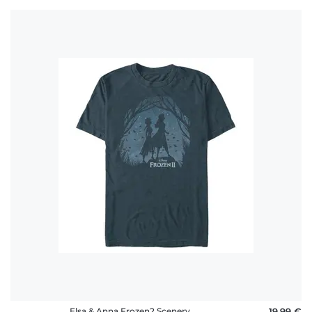
Elsa & Anna Frozen2 Scenery
19,99 €