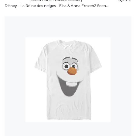
Disney - La Reine des neiges - Elsa & Anna Frozen2 Scenery - Homme T-shirt