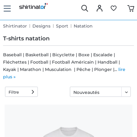
Shirtinator
Designs
Sport
Natation
T-shirts natation
Baseball | Basketball | Bicyclette | Boxe | Escalade |
Fléchettes | Football | Football Américain | Handball |
Livraison
Kayak | Marathon | Musculation | Pêche | Plonger |...
lire
rapide
plus »
Filtre
Échange
garanti 30
jours
Droit de