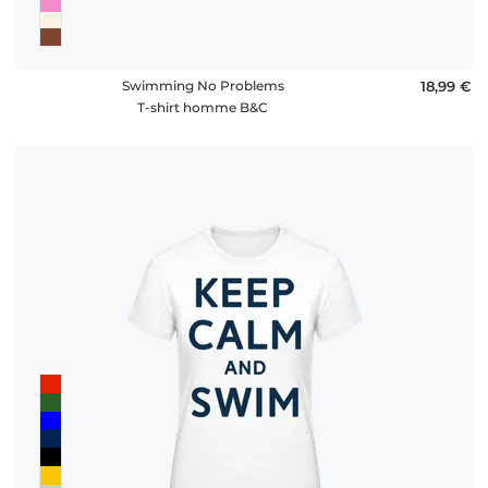
Swimming No Problems
18,99 €
T-shirt homme B&C