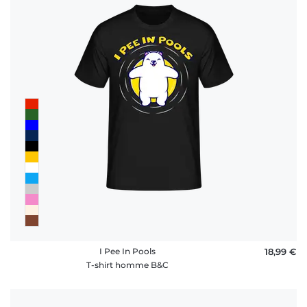
I Pee In Pools
18,99 €
T-shirt homme B&C