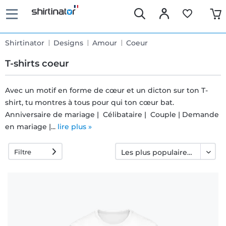
Shirtinator
Designs
Amour
Coeur
T-shirts coeur
Avec un motif en forme de cœur et un dicton sur ton T-
shirt, tu montres à tous pour qui ton cœur bat.
Livraison
Anniversaire de mariage | Célibataire | Couple | Demande
rapide
en mariage |...
lire plus »
Filtre
Échange
garanti 30
jours
Droit de