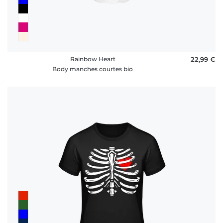
Rainbow Heart
22,99 €
Body manches courtes bio