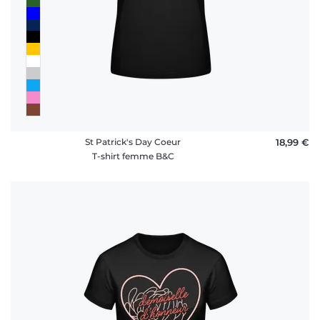
St Patrick's Day Coeur
18,99 €
T-shirt femme B&C