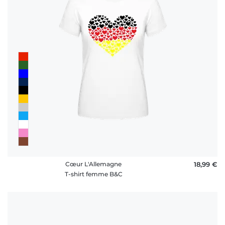
rétractation
FAQ
Cœur L'Allemagne
18,99 €
T-shirt femme B&C