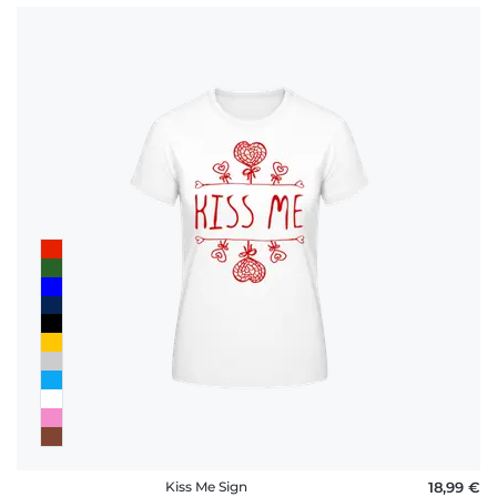
Kiss Me Sign
18,99 €