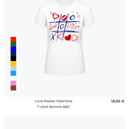
Love Raster Valentine
18,99 €
T-shirt femme B&C