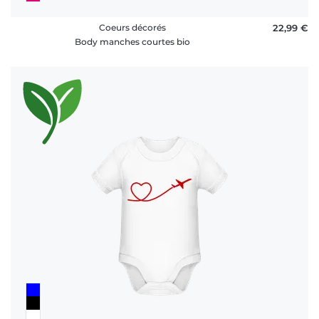
Coeurs décorés
22,99 €
Body manches courtes bio