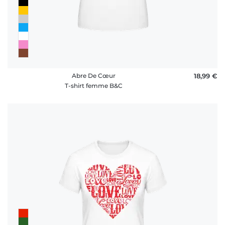
Abre De Cœur
18,99 €
T-shirt femme B&C