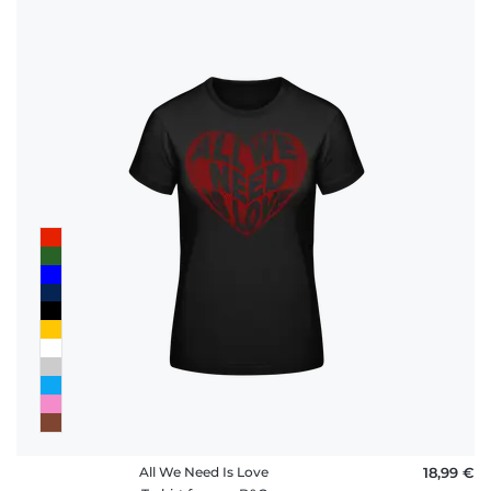
All We Need Is Love
18,99 €