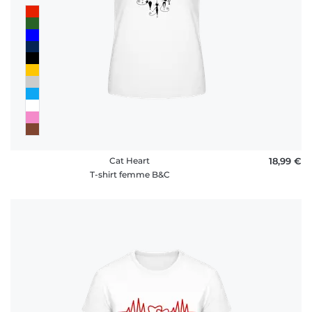
Cat Heart
18,99 €
T-shirt femme B&C