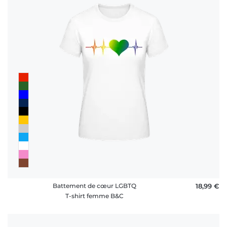
Battement de cœur LGBTQ
18,99 €
T-shirt femme B&C