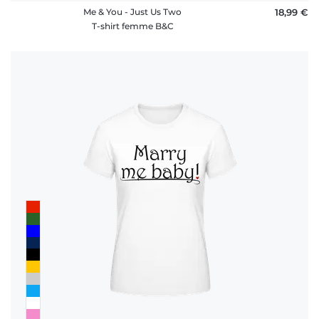
Me & You - Just Us Two
18,99 €
T-shirt femme B&C