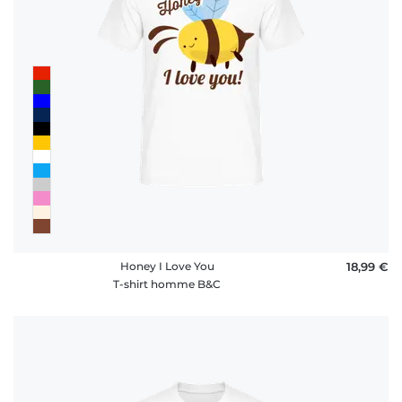
Honey I Love You
18,99 €
T-shirt homme B&C