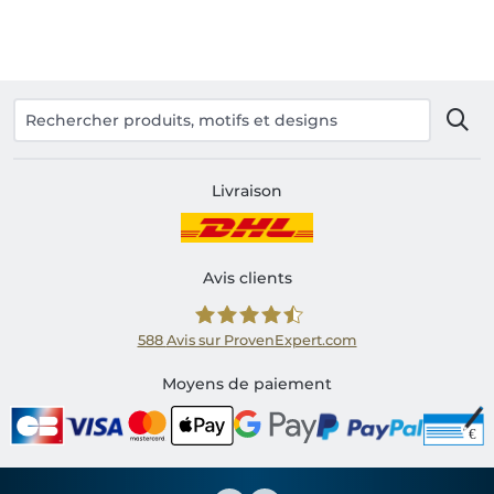
Livraison
Avis clients
588
Avis sur ProvenExpert.com
Shirtinator FR
Moyens de paiement