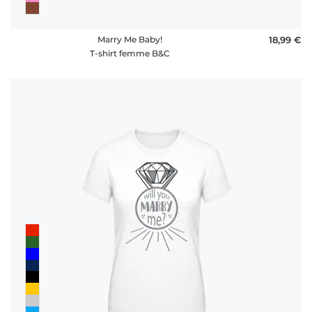
Marry Me Baby!
18,99 €
T-shirt femme B&C