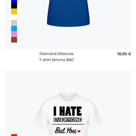
Diamand Alliances
18,99 €
T-shirt femme B&C