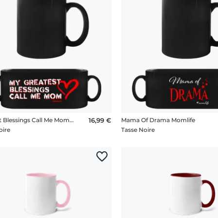
Greatest Blessings Call Me Mom Momlife
16,99 €
Mama Of Drama Momlife
oire
Tasse Noire