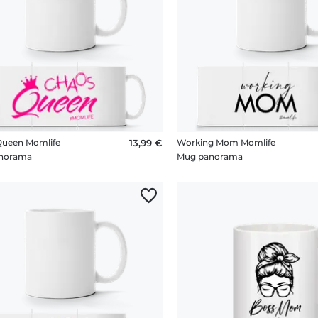
Queen Momlife
13,99 €
Working Mom Momlife
norama
Mug panorama