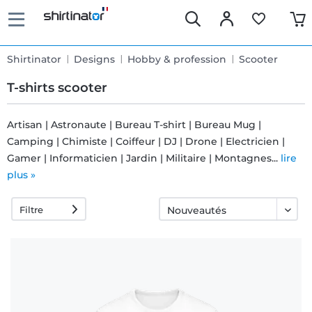
Shirtinator
Designs
Hobby & profession
Scooter
T-shirts scooter
Artisan | Astronaute | Bureau T-shirt | Bureau Mug |
Camping | Chimiste | Coiffeur | DJ | Drone | Electricien |
Livraison
Gamer | Informaticien | Jardin | Militaire | Montagnes...
lire
rapide
plus »
Filtre
Échange
garanti 30
jours
Droit de