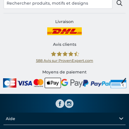
Livraison
Avis clients
588
Avis sur ProvenExpert.com
Shirtinator FR
Moyens de paiement
Aide