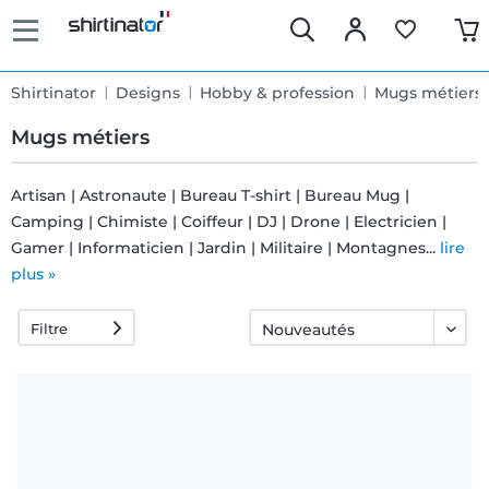
Shirtinator
Designs
Hobby & profession
Mugs métiers
Mugs métiers
Artisan | Astronaute | Bureau T-shirt | Bureau Mug |
Camping | Chimiste | Coiffeur | DJ | Drone | Electricien |
Livraison
Gamer | Informaticien | Jardin | Militaire | Montagnes...
lire
rapide
plus »
Filtre
Échange
garanti 30
jours
Droit de