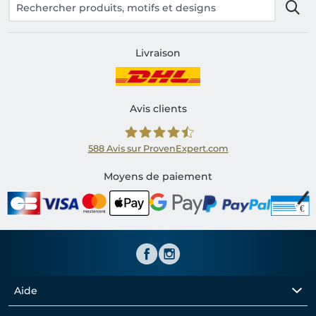
Livraison
Avis clients
588
Avis sur ProvenExpert.com
Shirtinator FR
Moyens de paiement
Aide