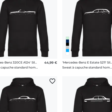
'Mercedes-Benz 320CE A124' Silhouette
44,99 €
'Mercedes-Benz E Estate S211' Sil
Sweat à capuche standard homme
Sweat à capuche standard hom