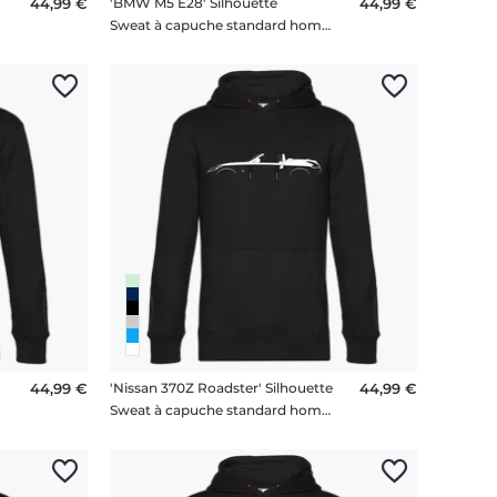
44,99 €
'BMW M5 E28' Silhouette
44,99 €
me
Sweat à capuche standard homme
44,99 €
'Nissan 370Z Roadster' Silhouette
44,99 €
me
Sweat à capuche standard homme