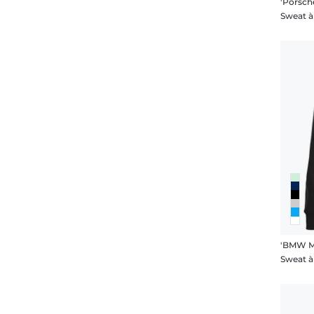
'Porsch
'BMW M6