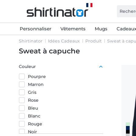
Personnaliser
Vêtements
Mugs
Cadeaux
Shirtinator
Idées Cadeaux
Produit
Sweat à cap
Sweat à capuche
Couleur
Pourpre
Marron
Gris
Rose
Bleu
Blanc
Rouge
Noir