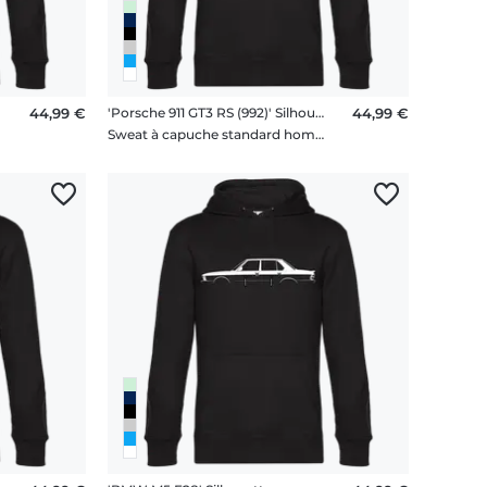
44,99 €
'Porsche 911 GT3 RS (992)' Silhouette
44,99 €
me
Sweat à capuche standard homme