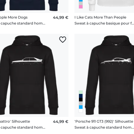
ople More Dogs
44,99 €
I Like Cats More Than People
Sweat à capuche standard homme
Sweat à capuche basique pour fem
attro' Silhouette
44,99 €
'Porsche 911 GT3 (992)' Silhouette
Sweat à capuche standard homme
Sweat à capuche standard hom