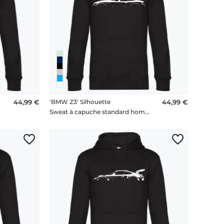
44,99 €
'BMW Z3' Silhouette
44,99 €
me
Sweat à capuche standard homme