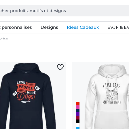
 personnalisés
Designs
Idées Cadeaux
EVJF & E
uche