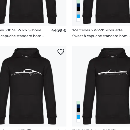
'Mercedes 500 SE W126' Silhouette
44,99 €
'Mercedes S W221' Silhouette
Sweat à capuche standard homme
Sweat à capuche standard hom