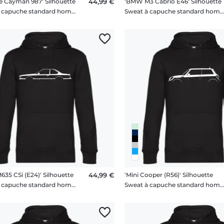
e Cayman 987' Silhouette
44,99 €
'BMW M3 Cabrio E46' Silhouette
Sweat à capuche standard homme
Sweat à capuche standard hom
35 CSi (E24)' Silhouette
44,99 €
'Mini Cooper (R56)' Silhouette
Sweat à capuche standard homme
Sweat à capuche standard hom