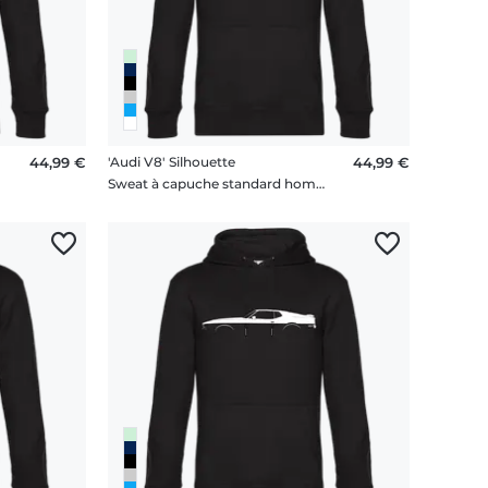
44,99 €
'Audi V8' Silhouette
44,99 €
me
Sweat à capuche standard homme