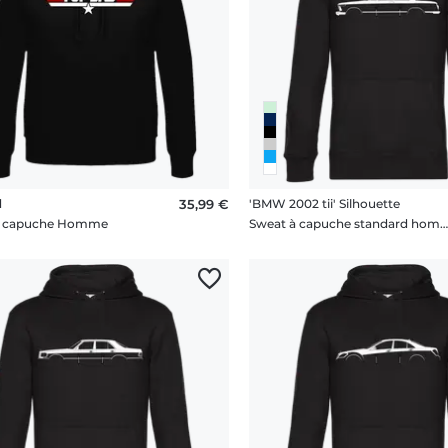
d
35,99 €
'BMW 2002 tii' Silhouette
à capuche Homme
Sweat à capuche standard hom