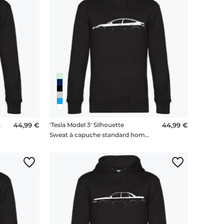
houette
44,99 €
'Tesla Model 3' Silhouette
44,99 €
me
Sweat à capuche standard homme