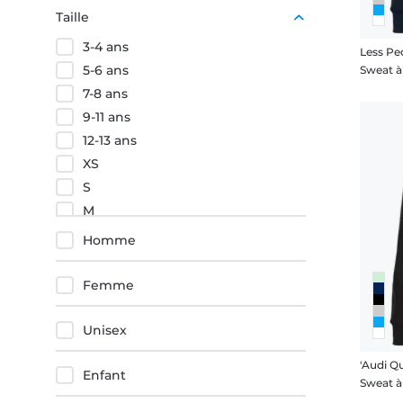
Vert
Taille
Jaune
3-4 ans
Less Pe
Orange
5-6 ans
7-8 ans
9-11 ans
12-13 ans
XS
S
M
L
Homme
XL
XXL
Femme
3XL
4XL
Unisex
5XL
'Audi Qu
Enfant