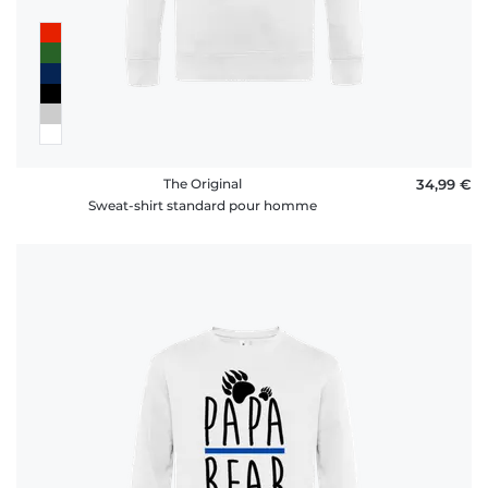
The Original
34,99 €
Sweat-shirt standard pour homme