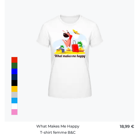
What Makes Me Happy
18,99 €
T-shirt femme B&C