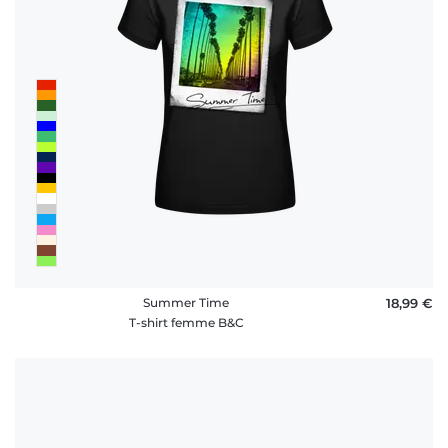
rétractation
FAQ
Summer Time
18,99 €
T-shirt femme B&C