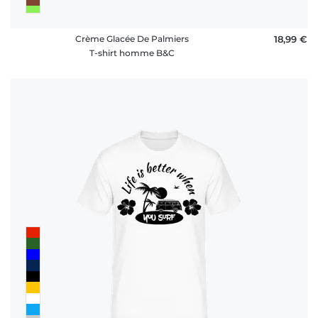
Crème Glacée De Palmiers
18,99 €
T-shirt homme B&C