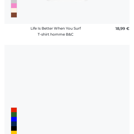
Life Is Better When You Surf
18,99 €
T-shirt homme B&C