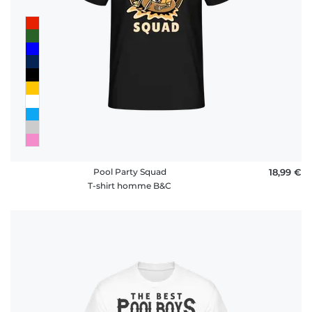
Pool Party Squad
18,99 €
T-shirt homme B&C