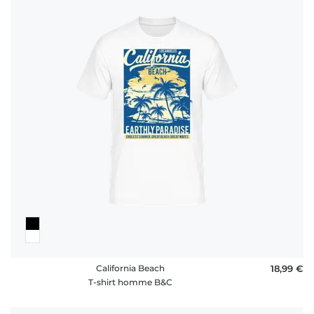
California Beach
18,99 €
T-shirt homme B&C