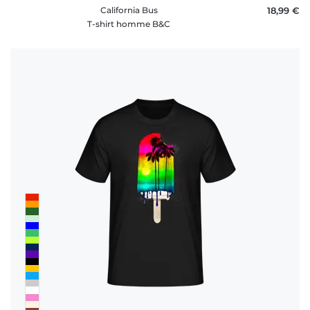
California Bus
18,99 €
T-shirt homme B&C