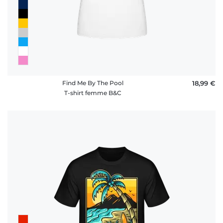
Find Me By The Pool
18,99 €
T-shirt femme B&C