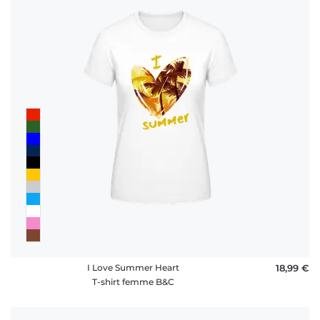
I Love Summer Heart
18,99 €
T-shirt femme B&C