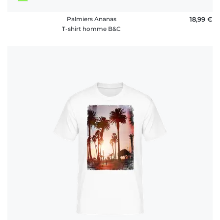
Palmiers Ananas
18,99 €
T-shirt homme B&C