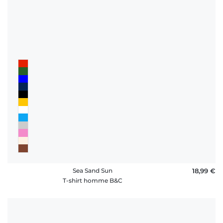
Sea Sand Sun
18,99 €
T-shirt homme B&C