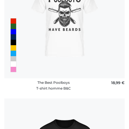
The Best Poolboys
18,99 €
T-shirt homme B&C