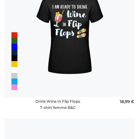
Drink Wine In Flip Flops
18,99 €
T-shirt femme B&C