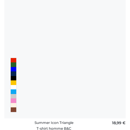
Summer Icon Triangle
18,99 €
T-shirt homme B&C