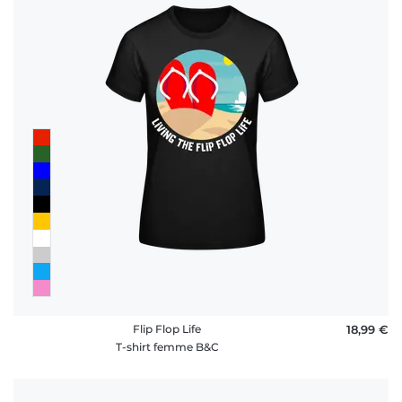
Flip Flop Life
18,99 €
T-shirt femme B&C