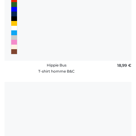
Hippie Bus
18,99 €
T-shirt homme B&C