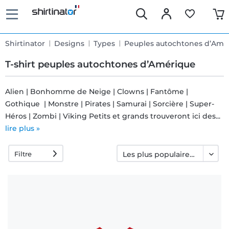
Shirtinator
Designs
Types
Peuples autochtones d’Amé
T-shirt peuples autochtones d’Amérique
Alien | Bonhomme de Neige | Clowns | Fantôme |
Gothique | Monstre | Pirates | Samurai | Sorcière | Super-
Livraison
Héros | Zombi | Viking Petits et grands trouveront ici des...
rapide
lire plus »
Filtre
Échange
garanti 30
jours
Droit de